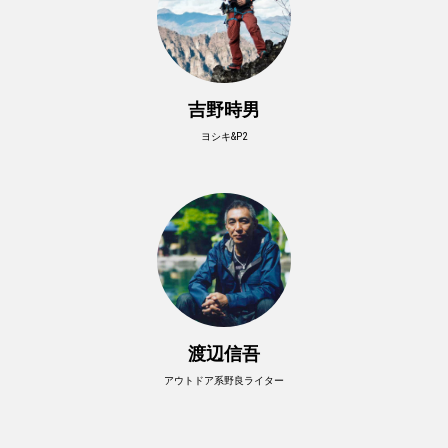
吉野時男
ヨシキ&P2
渡辺信吾
アウトドア系野良ライター