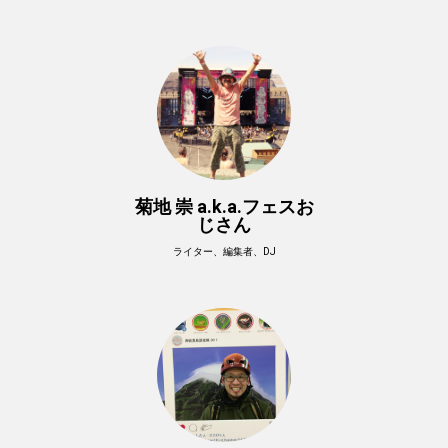
菊地 崇 a.k.a.フェスお
じさん
ライター、編集者、DJ