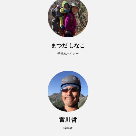
まつだ しなこ
子連れハイカー
宮川 哲
編集者