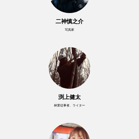
二神慎之介
写真家
渕上健太
林業従事者、ライター