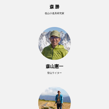
森 勝
低山小道具研究家
森山憲一
登山ライター