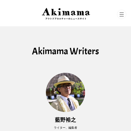
Akimama Writers
藍野裕之
ライター、編集者