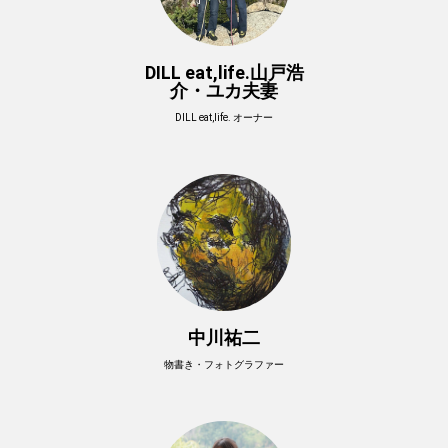
DILL eat,life.山戸浩
介・ユカ夫妻
DILL eat,life. オーナー
中川祐二
物書き・フォトグラファー