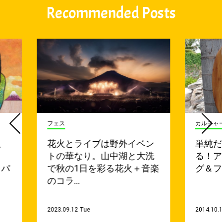
Recommended Posts
フェス
カルチャ
、
花火とライブは野外イベン
単純
トの華なり。山中湖と大洗
る！
ャパ
で秋の1日を彩る花火＋音楽
グ＆
のコラ…
2023.09.12 Tue
2014.10.