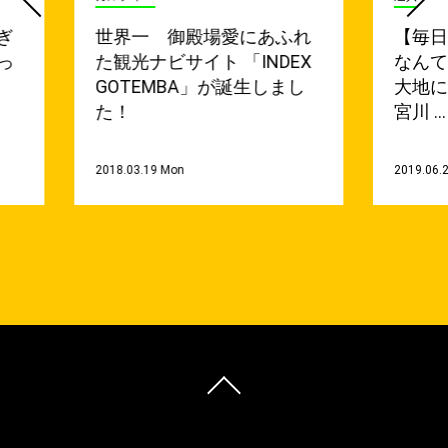
ぎ
世界一 御殿場愛にあふれ
【毎
っ
た観光ナビサイト 「INDEX
なん
GOTEMBA」が誕生しまし
大地に
た！
宮川 …
2018.03.19 Mon
2019.06.