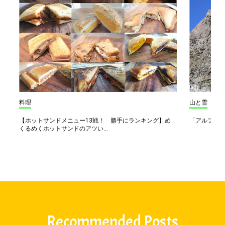
料理
山と雪
【ホットサンドメニュー13戦！ 勝手にランキング】め
「アルプス一
くるめくホットサンドのアツい...
Recommended Posts