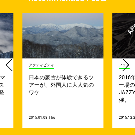
アクティビティ
フェス
・マ
日本の豪雪が体験できるツ
201
ス
アーが、外国人に大人気の
ー場の
発
ワケ
JAZZ
催。
2015.01.08 Thu
2015.12.