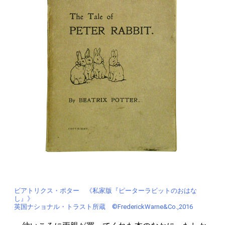
ビアトリクス・ポター 《私家版『ピーターラビットのおはな
し』》
英国ナショナル・トラスト所蔵 ©FrederickWarne&Co.,2016