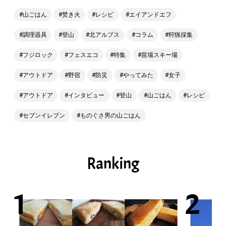
山ごはん
焚き火
レシピ
エイアンドエフ
調理器具
登山
北アルプス
コラム
狩猟採集
フジロック
フェスエコ
特集
苗場スキー場
アウトドア
野宿
防災
やってみた
女子
アウトドア
インタビュー
登山
山ごはん
レシピ
セブンイレブン
ものぐさ男の山ごはん
Ranking