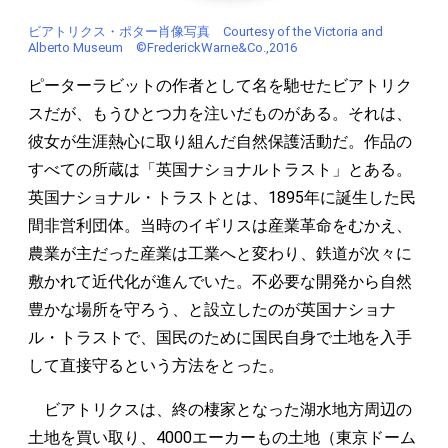
ビアトリクス・ポター肖像写真 Courtesy of the Victoria and
Alberto Museum ©FrederickWarne&Co.,2016
ピーターラビットの作者として名を馳せたビアトリク
スだが、もうひとつ力を注いだものがある。それは、
彼女が生涯熱心に取り組んだ自然保護活動だ。作品の
すべての所蔵は「英国ナショナルトラスト」とある。
英国ナショナル・トラストとは、1895年に誕生した民
間非営利団体。当時のイギリスは産業革命をむかえ、
農業が主だった産業は工業へと変わり、鉄道が次々に
敷かれて近代化が進んでいた。不必要な開発から自然
豊かな場所を守ろう、と設立したのが英国ナショナ
ル・トラストで、国民のために国民自身で土地を入手
して直接守るという方法をとった。
ビアトリクスは、終の棲家となった湖水地方周辺の
土地を買い取り、4000エーカーもの土地（東京ドーム