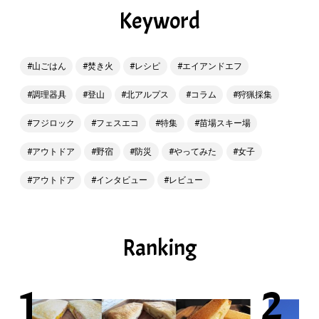
Keyword
山ごはん
焚き火
レシピ
エイアンドエフ
調理器具
登山
北アルプス
コラム
狩猟採集
フジロック
フェスエコ
特集
苗場スキー場
アウトドア
野宿
防災
やってみた
女子
アウトドア
インタビュー
レビュー
Ranking