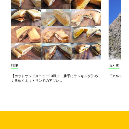
料理
山と雪
【ホットサンドメニュー13戦！ 勝手にランキング】め
「アルプス一
くるめくホットサンドのアツい...