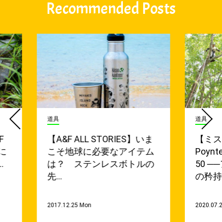
Recommended Posts
道具
道具
F
【A&F ALL STORIES】いま
【ミス
に
こそ地球に必要なアイテム
Poynte
…
は？ ステンレスボトルの
50 
先…
の矜持
2017.12.25 Mon
2020.07.