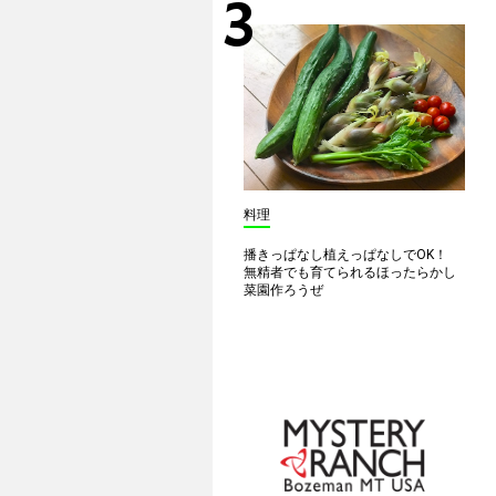
料理
播きっぱなし植えっぱなしでOK！
無精者でも育てられるほったらかし
菜園作ろうぜ