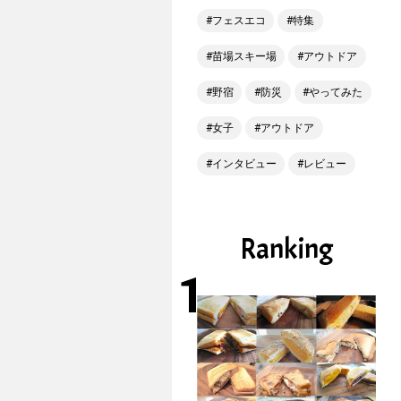
フェスエコ
特集
苗場スキー場
アウトドア
野宿
防災
やってみた
女子
アウトドア
インタビュー
レビュー
Ranking