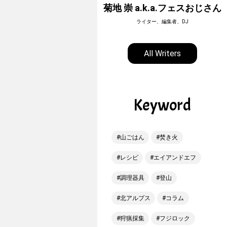
ホーボージュン
菊地 崇 a.k.a.フェスおじさん
全天候型アウトドアライター
ライター、編集者、DJ
All Writers
Keyword
山ごはん
焚き火
レシピ
エイアンドエフ
調理器具
登山
北アルプス
コラム
狩猟採集
フジロック