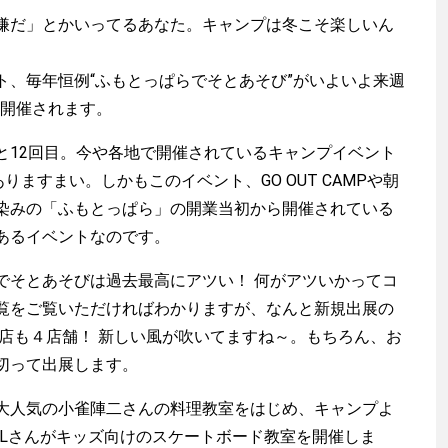
嫌だ」とかいってるあなた。キャンプは冬こそ楽しいん
、毎年恒例“ふもとっぱらでそとあそび”がいよいよ来週
に開催されます。
12回目。今や各地で開催されているキャンプイベント
りますまい。しかもこのイベント、GO OUT CAMPや朝
染みの「ふもとっぱら」の開業当初から開催されている
あるイベントなのです。
そとあそびは過去最高にアツい！ 何がアツいかってコ
覧をご覧いただければわかりますが、なんと新規出展の
渡辺信吾
出店も４店舗！ 新しい風が吹いてますね～。もちろん、お
アウトドア系野良ライター
切って出展します。
人気の小雀陣二さんの料理教室をはじめ、キャンプよ
ALさんがキッズ向けのスケートボード教室を開催しま