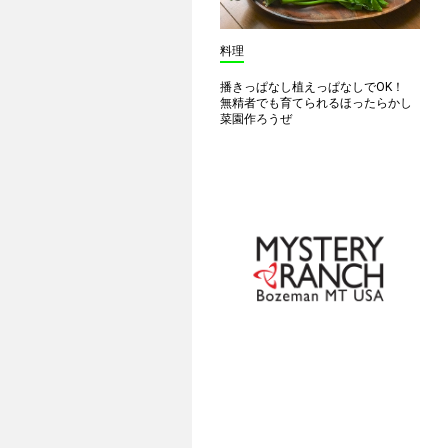
料理
播きっぱなし植えっぱなしでOK！
無精者でも育てられるほったらかし
菜園作ろうぜ