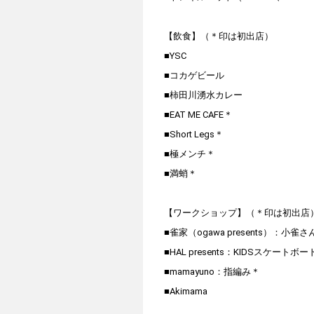
【飲食】（＊印は初出店）
■YSC
■コカゲビール
■柿田川湧水カレー
■EAT ME CAFE＊
■Short Legs＊
■極メンチ＊
■満蛸＊
【ワークショップ】（＊印は初出店
■雀家（ogawa presents）：小
■HAL presents：KIDSスケートボ
■mamayuno：指編み＊
■Akimama