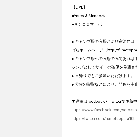
【LIVE】
■Yarco & Mando林
■サチコ＆マーボー
● キャンプ場の入場および宿泊に
ぱらホームページ（http://fumotopp
● キャンプ場への入場のみであれ
ャンプとしてサイトの確保を希望さ
● 日帰りでもご参加いただけます。
● 天候の影響などにより、開催を
▼詳細はfacebookとTwitte
https://www.facebook.com/sotoasob
https://twitter.com/fumotoppara10th