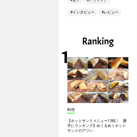
女子
アウトドア
インタビュー
レビュー
Ranking
料理
【ホットサンドメニュー13戦！ 勝
手にランキング】めくるめくホット
サンドのアツい...