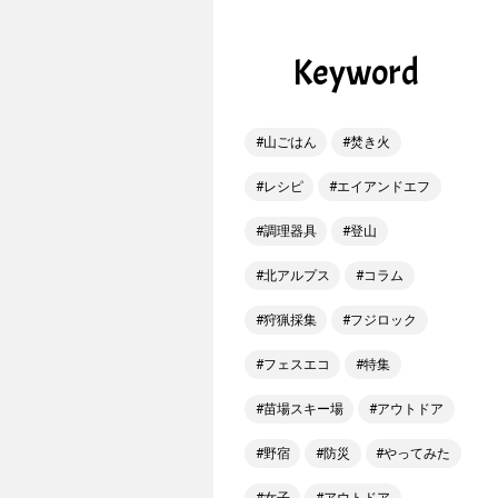
Keyword
山ごはん
焚き火
レシピ
エイアンドエフ
調理器具
登山
北アルプス
コラム
狩猟採集
フジロック
フェスエコ
特集
苗場スキー場
アウトドア
野宿
防災
やってみた