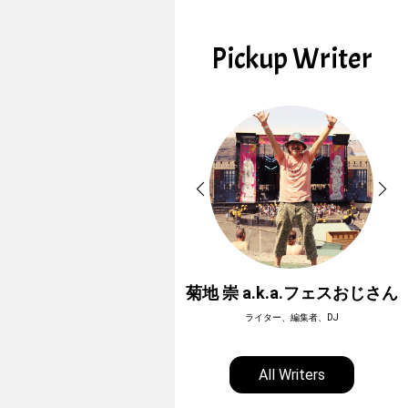
Pickup Writer
ホーボージュン
菊地 崇 a.k.a.フェスおじさん
全天候型アウトドアライター
ライター、編集者、DJ
All Writers