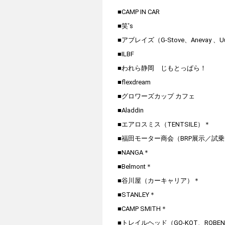
■CAMP IN CAR
■笑's
■アブレイズ（G-Stove、Anevay 、U
■ILBF
■われら静岡 じもとっぱら！
■flexdream
■グロワーズカップ カフェ
■Aladdin
■エアロスミス（TENTSILE）＊
■福田モーター商会（BRP展示／試
■NANGA＊
■Belmont＊
■谷川屋（カーキャリア）＊
■STANLEY＊
■CAMP SMITH＊
■トレイルヘッド（GO-KOT、ROBE