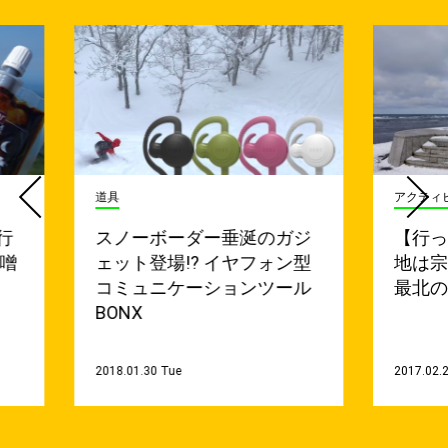
道具
アクティ
行
スノーボーダー垂涎のガジ
【行
味噌
ェット登場!? イヤフォン型
地は
コミュニケーションツール
最北
BONX
2018.01.30 Tue
2017.02.