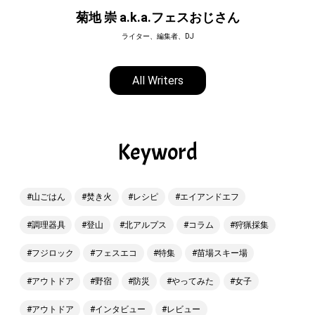
菊地 崇 a.k.a.フェスおじさん
ライター、編集者、DJ
All Writers
Keyword
山ごはん
焚き火
レシピ
エイアンドエフ
調理器具
登山
北アルプス
コラム
狩猟採集
フジロック
フェスエコ
特集
苗場スキー場
アウトドア
野宿
防災
やってみた
女子
アウトドア
インタビュー
レビュー