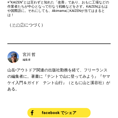
※“KAIZEN”とは言わずと知れた「改善」であり、おもに工場などの
作業者たちが中心となって行なう戦略などをさす。KAIZENはもは
や国際語に。それにしても、AkimamaにKAIZENが当てはまると
は！
（
その②
につづく）
宮川 哲
編集者
山岳•アウトドア関連の出版社勤務を経て、フリーランス
の編集者に。著書に『テントで山に登ってみよう』『ヤマ
ケイ入門＆ガイド テント山行』（ともに山と溪谷社）が
ある。
facebook でシェア