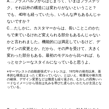
A……ブラスバルブからはじまって、いまはプラスチッ
ク。それ以外の構造には変わりがないということ？
でも、40年も経っていたら、いろんな声もあるんじゃ
ないですか？
C……たしかに。カスタマーからは、長いことこのかた
ちで来ているけれど変えられる部分もあるんじゃない
かと言われました。機能的には満足しているけど、デ
ザインの変更とか。だから、その声を受けて、大きく
変わった部分もある。最初のモデルから比べれば、も
っとセクシーなスタイルになっていると思うよ。
※サーマレストの自動膨張式マットレスは、1972年の発売以来、基
本的な構造はまったく変わっていない。とはいえ、軽量化や耐久性
の確保、デザイン変更などは幾度も繰り返され、むかしの四角いハ
ードなイメージから現在は丸みを帯びた柔らかいかたちが主流とな
っている。