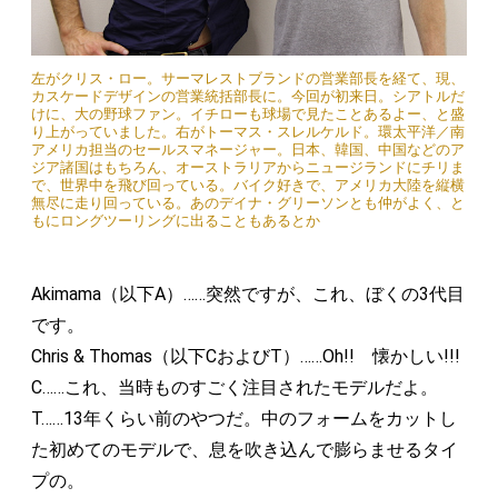
左がクリス・ロー。サーマレストブランドの営業部長を経て、現、
カスケードデザインの営業統括部長に。今回が初来日。シアトルだ
けに、大の野球ファン。イチローも球場で見たことあるよー、と盛
り上がっていました。右がトーマス・スレルケルド。環太平洋／南
アメリカ担当のセールスマネージャー。日本、韓国、中国などのア
ジア諸国はもちろん、オーストラリアからニュージランドにチリま
で、世界中を飛び回っている。バイク好きで、アメリカ大陸を縦横
無尽に走り回っている。あのデイナ・グリーソンとも仲がよく、と
もにロングツーリングに出ることもあるとか
Akimama（以下A）……突然ですが、これ、ぼくの3代目
です。
Chris & Thomas（以下CおよびT）……Oh!! 懐かしい!!!
C……これ、当時ものすごく注目されたモデルだよ。
T……13年くらい前のやつだ。中のフォームをカットし
た初めてのモデルで、息を吹き込んで膨らませるタイ
プの。