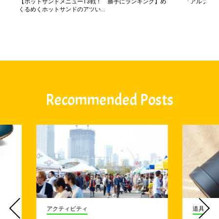
【ホットサンドメニュー13戦！ 勝手にランキング】め
「アルプス一
くるめくホットサンドのアツい...
Recommended Posts
アクティビティ
道具