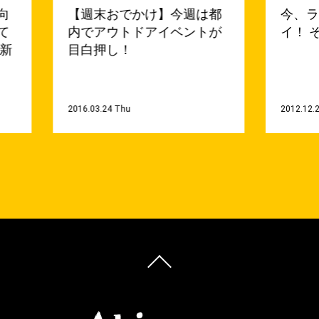
向
【週末おでかけ】今週は都
今、
て
内でアウトドアイベントが
イ！ 
a新
目白押し！
2016.03.24 Thu
2012.12.2