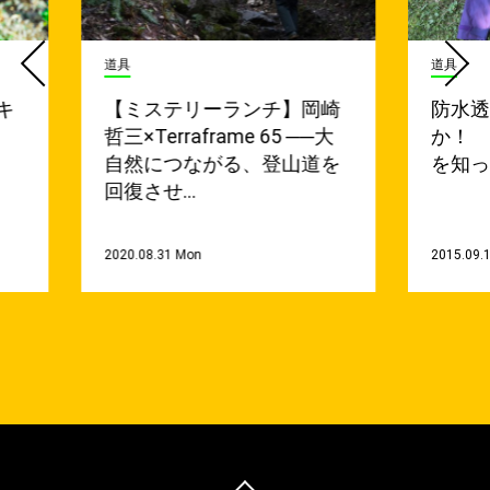
道具
道具
キ
【ミステリーランチ】岡崎
防水
哲三×Terraframe 65 ──大
か！
自然につながる、登山道を
を知
回復させ…
2020.08.31 Mon
2015.09.