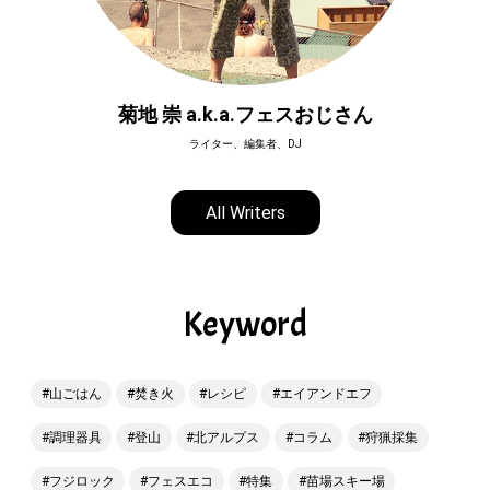
菊地 崇 a.k.a.フェスおじさん
ライター、編集者、DJ
All Writers
Keyword
山ごはん
焚き火
レシピ
エイアンドエフ
調理器具
登山
北アルプス
コラム
狩猟採集
フジロック
フェスエコ
特集
苗場スキー場