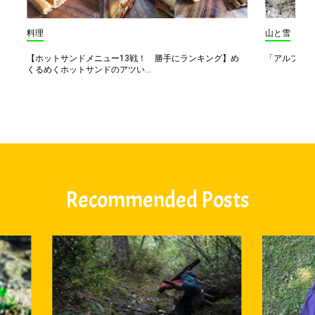
料理
山と雪
【ホットサンドメニュー13戦！ 勝手にランキング】め
「アルプス一
くるめくホットサンドのアツい...
Recommended Posts