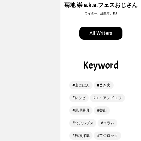
ホーボージュン
菊地 崇 a.k.a.フェスおじさん
全天候型アウトドアライター
ライター、編集者、DJ
All Writers
Keyword
山ごはん
焚き火
レシピ
エイアンドエフ
調理器具
登山
北アルプス
コラム
狩猟採集
フジロック