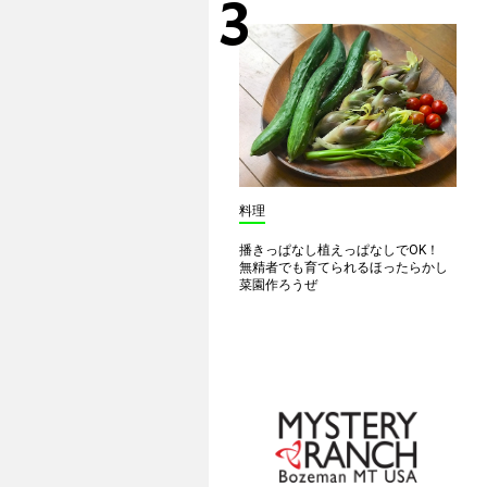
料理
播きっぱなし植えっぱなしでOK！
無精者でも育てられるほったらかし
菜園作ろうぜ