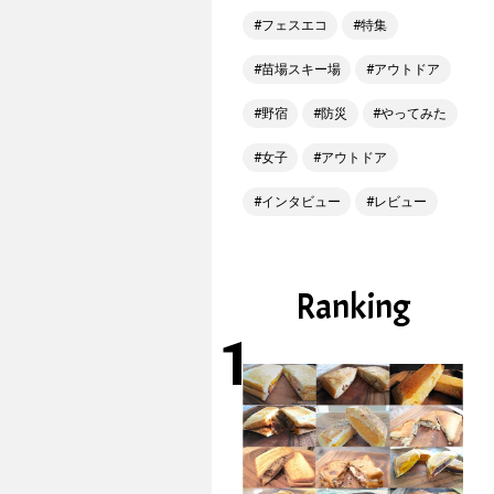
フェスエコ
特集
苗場スキー場
アウトドア
野宿
防災
やってみた
女子
アウトドア
インタビュー
レビュー
Ranking