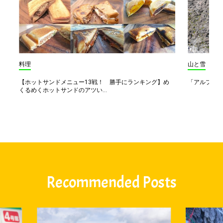
料理
山と雪
【ホットサンドメニュー13戦！ 勝手にランキング】め
「アルプス一
くるめくホットサンドのアツい...
Recommended Posts