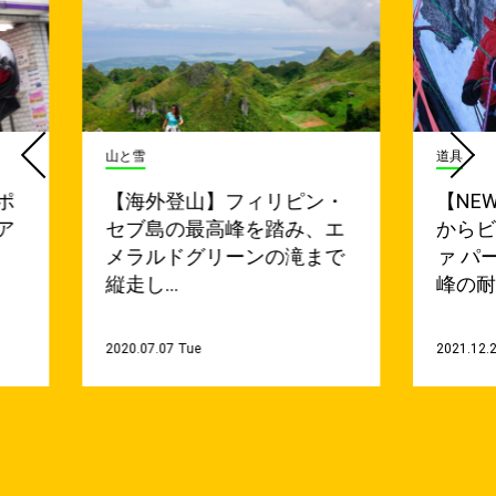
山と雪
道具
ポ
【海外登山】フィリピン・
【NE
ア
セブ島の最高峰を踏み、エ
から
メラルドグリーンの滝まで
ァ パ
縦走し…
峰の耐
2020.07.07 Tue
2021.12.