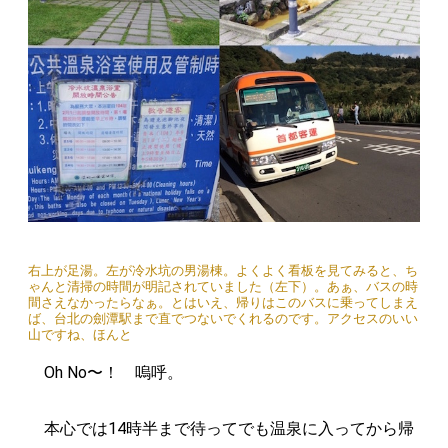
右上が足湯。左が冷水坑の男湯棟。よくよく看板を見てみると、ち
ゃんと清掃の時間が明記されていました（左下）。あぁ、バスの時
間さえなかったらなぁ。とはいえ、帰りはこのバスに乗ってしまえ
ば、台北の劍潭駅まで直でつないでくれるのです。アクセスのいい
山ですね、ほんと
Oh No〜！ 嗚呼。
本心では14時半まで待ってでも温泉に入ってから帰