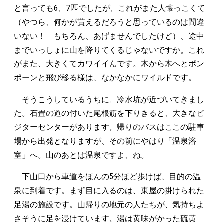
と言っても6、7匹でしたが、これがまた人懐っこくて
（やつら、何かが貰えるだろうと思っているのは間違
いない！ もちろん、あげませんでしたけど）、途中
までいっしょに山を降りてくるじゃないですか。これ
がまた、大きくてカワイイんです。木から木へとポン
ポーンと飛び移る様は、なかなかにワイルドです。
そうこうしているうちに、冷水坑が近づいてきまし
た。石畳の道の付いた尾根筋を下りきると、大きなビ
ジターセンターがあります。帰りのバスはここの駐車
場から出発となりますが、その前にやはり「温泉浴
室」へ。山のあとは温泉ですよ、ね。
下山口から車道をほんの5分ほど歩けば、目的の温
泉に到着です。まず目に入るのは、東屋の掛けられた
足湯の施設です。山帰りの地元の人たちが、気持ちよ
さそうに足を浸けています。湯は黄味がかった硫黄