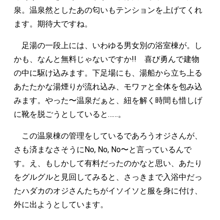
泉。温泉然としたあの匂いもテンションを上げてくれ
ます。期待大ですね。
足湯の一段上には、いわゆる男女別の浴室棟が。し
かも、なんと無料じゃないですか!! 喜び勇んで建物
の中に駆け込みます。下足場にも、湯船から立ち上る
あたたかな湯煙りが流れ込み、モワァと全体を包み込
みます。やった〜温泉だぁと、紐を解く時間も惜しげ
に靴を脱ごうとしていると……。
この温泉棟の管理をしているであろうオジさんが、
さも済まなさそうにNo, No, No〜と言っているんで
す。え、もしかして有料だったのかなと思い、あたり
をグルグルと見回してみると、さっきまで入浴中だっ
たハダカのオジさんたちがイソイソと服を身に付け、
外に出ようとしています。