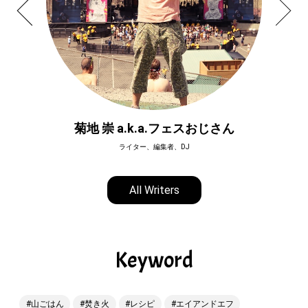
菊地 崇 a.k.a.フェスおじさん
ライター、編集者、DJ
All Writers
Keyword
山ごはん
焚き火
レシピ
エイアンドエフ