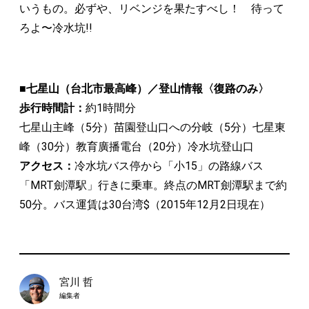
いうもの。必ずや、リベンジを果たすべし！ 待って
ろよ〜冷水坑!!
■七星山（台北市最高峰）／登山情報〈復路のみ〉
歩行時間計：
約1時間分
七星山主峰（5分）苗園登山口への分岐（5分）七星東
峰（30分）教育廣播電台（20分）冷水坑登山口
アクセス：
冷水坑バス停から「小15」の路線バス
「MRT劍潭駅」行きに乗車。終点のMRT劍潭駅まで約
50分。バス運賃は30台湾$（2015年12月2日現在）
宮川 哲
編集者