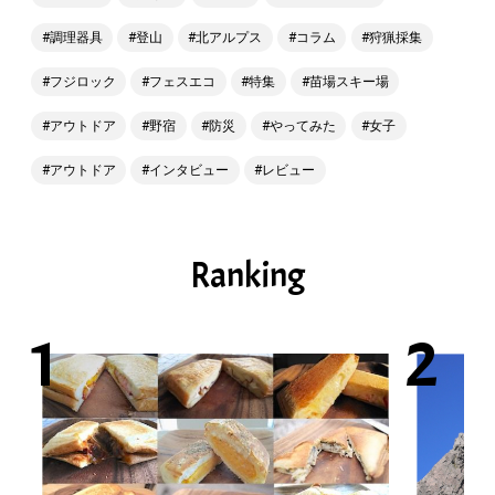
調理器具
登山
北アルプス
コラム
狩猟採集
フジロック
フェスエコ
特集
苗場スキー場
アウトドア
野宿
防災
やってみた
女子
アウトドア
インタビュー
レビュー
Ranking