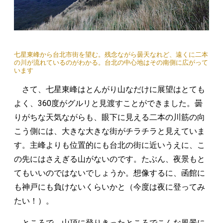
七星東峰から台北市街を望む。残念ながら曇天なれど、遠くに二本
の川が流れているのがわかる。台北の中心地はその南側に広がって
います
さて、七星東峰はとんがり山なだけに展望はとても
よく、360度がグルリと見渡すことができました。曇
りがちな天気ながらも、眼下に見える二本の川筋の向
こう側には、大きな大きな街がチラチラと見えていま
す。主峰よりも位置的にも台北の街に近いうえに、こ
の先にはさえぎる山がないのです。たぶん、夜景もと
てもいいのではないでしょうか。想像するに、函館に
も神戸にも負けないくらいかと（今度は夜に登ってみ
たい！）。
ところで、山頂に登りきったところでこんな風景に