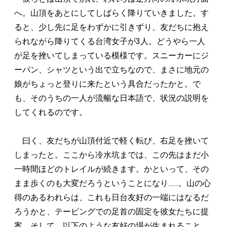
へ。山頂をあとにしてしばらく降りていきました。す
ると、少し先に足をわずかに引きずり、友だちに抱え
られながら降りてくる台湾女子が3人。どうやら一人
が足を挫いてしまっている模様です。スニーカーにジ
ーパン、シャツという出で立ちなので、まさに地元の
娘がちょっと登りに来たという具合だったかと。で
も、そのうちの一人が流暢な日本語で、状況の説明を
してくれるのです。
曰く、友だちが山頂付近で軽く転び、右足を挫いて
しまったと。ここから冷水坑までは、この先はまだ小
一時間ほどのトレイルが続きます。かといって、その
まま歩くのも大変だろうということになり……。山の心
得のあるわれらは、これも日台友好の一端にはなるだ
ろうかと、テーピングでの足首の固定を彼女たちに提
案。そして、以下のような友好の場が生まれること