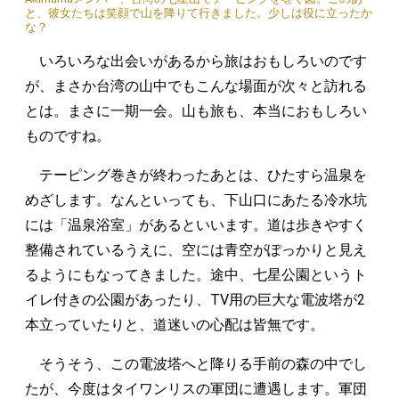
と、彼女たちは笑顔で山を降りて行きました。少しは役に立ったか
な？
いろいろな出会いがあるから旅はおもしろいのです
が、まさか台湾の山中でもこんな場面が次々と訪れる
とは。まさに一期一会。山も旅も、本当におもしろい
ものですね。
テーピング巻きが終わったあとは、ひたすら温泉を
めざします。なんといっても、下山口にあたる冷水坑
には「温泉浴室」があるといいます。道は歩きやすく
整備されているうえに、空には青空がぽっかりと見え
るようにもなってきました。途中、七星公園というト
イレ付きの公園があったり、TV用の巨大な電波塔が2
本立っていたりと、道迷いの心配は皆無です。
そうそう、この電波塔へと降りる手前の森の中でし
たが、今度はタイワンリスの軍団に遭遇します。軍団