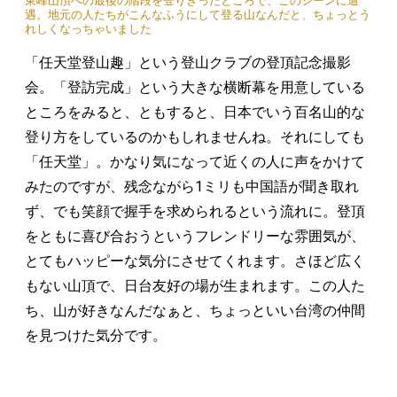
東峰山頂への最後の階段を登りきったところで、このシーンに遭
遇。地元の人たちがこんなふうにして登る山なんだと、ちょっとう
れしくなっちゃいました
「任天堂登山趣」という登山クラブの登頂記念撮影
会。「登訪完成」という大きな横断幕を用意している
ところをみると、ともすると、日本でいう百名山的な
登り方をしているのかもしれませんね。それにしても
「任天堂」。かなり気になって近くの人に声をかけて
みたのですが、残念ながら1ミリも中国語が聞き取れ
ず、でも笑顔で握手を求められるという流れに。登頂
をともに喜び合おうというフレンドリーな雰囲気が、
とてもハッピーな気分にさせてくれます。さほど広く
もない山頂で、日台友好の場が生まれます。この人た
ち、山が好きなんだなぁと、ちょっといい台湾の仲間
を見つけた気分です。