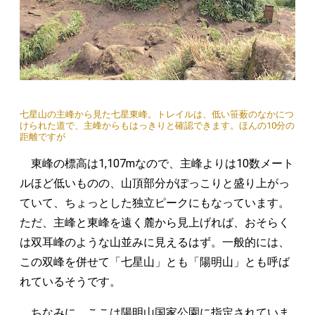
七星山の主峰から見た七星東峰。トレイルは、低い笹薮のなかにつ
けられた道で、主峰からもはっきりと確認できます。ほんの10分の
距離ですが
東峰の標高は1,107mなので、主峰よりは10数メート
ルほど低いものの、山頂部分がぽっこりと盛り上がっ
ていて、ちょっとした独立ピークにもなっています。
ただ、主峰と東峰を遠く麓から見上げれば、おそらく
は双耳峰のような山並みに見えるはず。一般的には、
この双峰を併せて「七星山」とも「陽明山」とも呼ば
れているそうです。
ちなみに、ここは陽明山国家公園に指定されていま