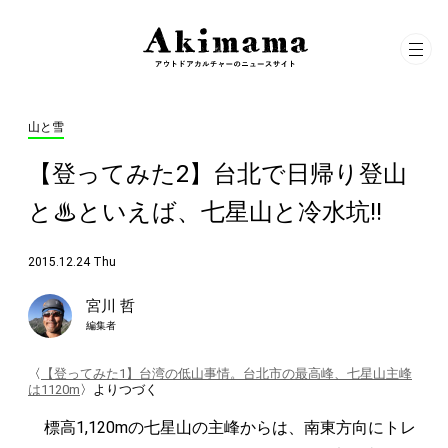
山と雪
【登ってみた2】台北で日帰り登山
と♨︎といえば、七星山と冷水坑!!
2015.12.24 Thu
宮川 哲
編集者
〈
【登ってみた1】台湾の低山事情。台北市の最高峰、七星山主峰
は1120m
〉よりつづく
標高1,120mの七星山の主峰からは、南東方向にトレ