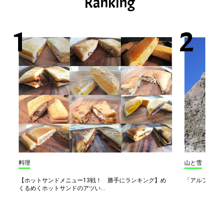
Ranking
料理
山と雪
【ホットサンドメニュー13戦！ 勝手にランキング】め
「アルプス一
くるめくホットサンドのアツい...