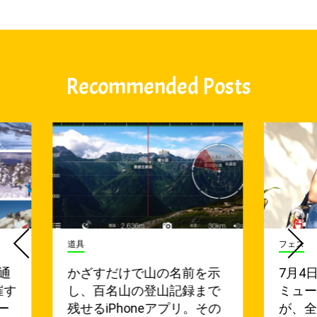
Recommended Posts
道具
フェス
通
かざすだけで山の名前を示
7月4
催す
し、百名山の登山記録まで
ミュ
ー
残せるiPhoneアプリ。その
が、