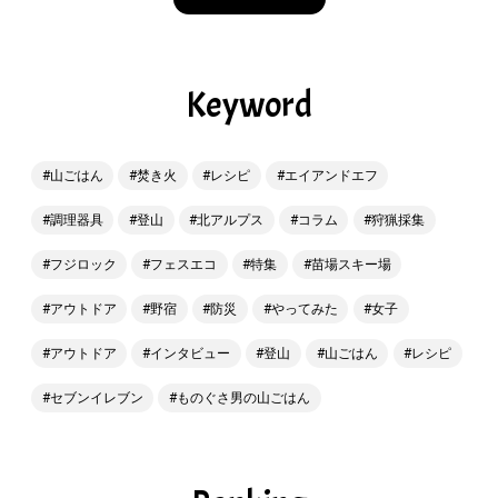
Keyword
山ごはん
焚き火
レシピ
エイアンドエフ
調理器具
登山
北アルプス
コラム
狩猟採集
フジロック
フェスエコ
特集
苗場スキー場
アウトドア
野宿
防災
やってみた
女子
アウトドア
インタビュー
登山
山ごはん
レシピ
セブンイレブン
ものぐさ男の山ごはん