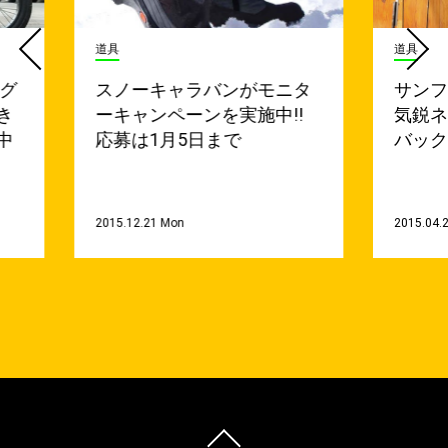
道具
道具
 グ
スノーキャラバンがモニタ
サン
き
ーキャンペーンを実施中!!
気鋭
中
応募は1月5日まで
バッ
2015.12.21 Mon
2015.04.