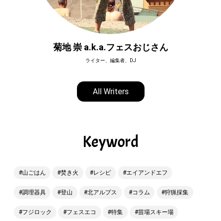
菊地 崇 a.k.a.フェスおじさん
ライター、編集者、DJ
All Writers
Keyword
山ごはん
焚き火
レシピ
エイアンドエフ
調理器具
登山
北アルプス
コラム
狩猟採集
フジロック
フェスエコ
特集
苗場スキー場