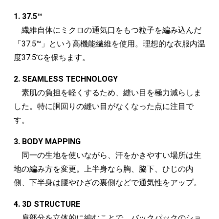
1. 37.5™
繊維自体にミクロの通気口をもつ粒子を編み込んだ
「37.5™」という高機能繊維を使用。理想的な衣服内温
度37.5℃を保ちます。
2. SEAMLESS TECHNOLOGY
素肌の負担を軽くするため、縫い目を極力減らしま
した。特に胴回りの縫い目がなくなった点に注目で
す。
3. BODY MAPPING
同一の生地を使いながら、汗をかきやすい場所は生
地の編み方を変更。上半身なら胸、脇下、ひじの内
側、下半身は腰やひざの裏側などで通気性をアップ。
4. 3D STRUCTURE
肩部分を立体的に編むことで、バックパックのショ