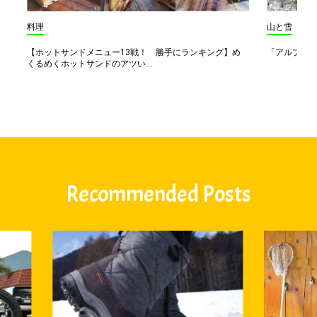
料理
山と雪
【ホットサンドメニュー13戦！ 勝手にランキング】め
「アルプス一
くるめくホットサンドのアツい...
Recommended Posts