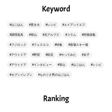
Keyword
山ごはん
焚き火
レシピ
エイアンドエフ
調理器具
登山
北アルプス
コラム
狩猟採集
フジロック
フェスエコ
特集
苗場スキー場
アウトドア
野宿
防災
やってみた
女子
アウトドア
インタビュー
登山
山ごはん
レシピ
セブンイレブン
ものぐさ男の山ごはん
Ranking