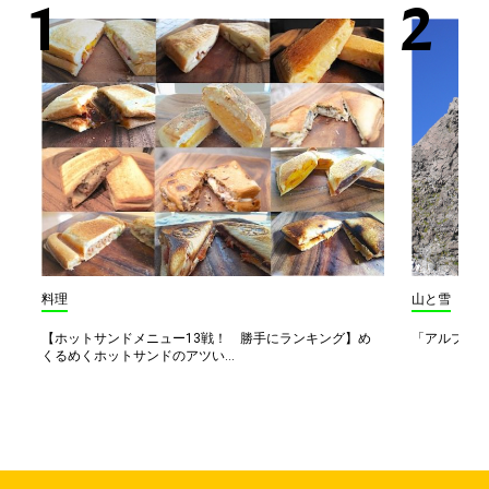
料理
山と雪
【ホットサンドメニュー13戦！ 勝手にランキング】め
「アルプス一
くるめくホットサンドのアツい...