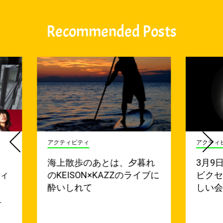
Recommended Posts
アクティビティ
アクティ
海上散歩のあとは、夕暮れ
3月9
ティ
のKEISON×KAZZのライブに
ビク
酔いしれて
しい
…