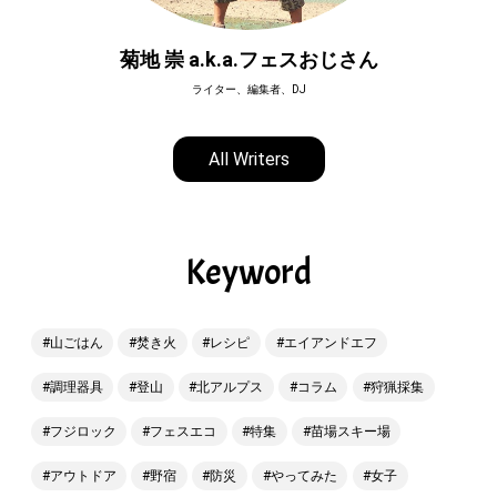
菊地 崇 a.k.a.フェスおじさん
ライター、編集者、DJ
All Writers
Keyword
山ごはん
焚き火
レシピ
エイアンドエフ
調理器具
登山
北アルプス
コラム
狩猟採集
フジロック
フェスエコ
特集
苗場スキー場
アウトドア
野宿
防災
やってみた
女子