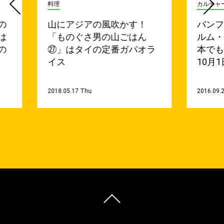
料理
カルチャ
の
山にアジアの風吹かす！
バン
は
「ものぐさ男の山ごはん
ルム
の
㉗」はタイの定番ガパオラ
本で
イス
10月1
2018.05.17 Thu
2016.09.