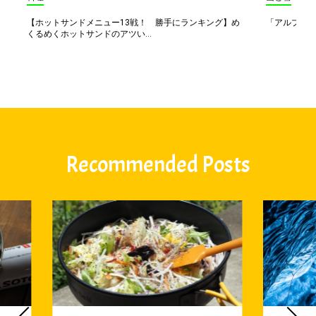
【ホットサンドメニュー13戦！ 勝手にランキング】め
「アルプス一
くるめくホットサンドのアツい...
Recommended Posts