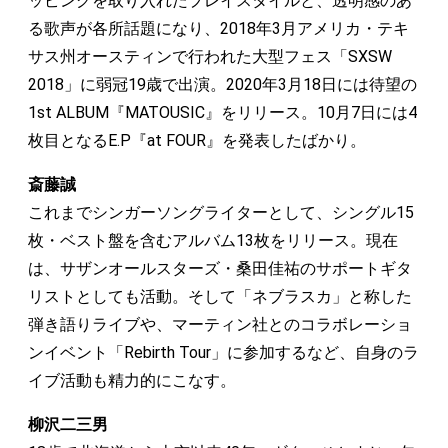
ッピングを取り入れたプレイスタイルと、透明感のあ
る歌声が各所話題になり、2018年3月アメリカ・テキ
サス州オースティンで行われた大型フェス「SXSW
2018」に弱冠19歳で出演。2020年3月18日には待望の
1st ALBUM『MATOUSIC』をリリース。10月7日には4
枚目となるE.P『at FOUR』を発表したばかり。
斎藤誠
これまでシンガーソングライターとして、シングル15
枚・ベスト盤を含むアルバム13枚をリリース。現在
は、サザンオールスターズ・桑田佳祐のサポートギタ
リストとしても活動。そして「ネブラスカ」と称した
弾き語りライブや、マーティン社とのコラボレーショ
ンイベント「Rebirth Tour」に参加するなど、自身のラ
イブ活動も精力的にこなす。
柳沢二三男