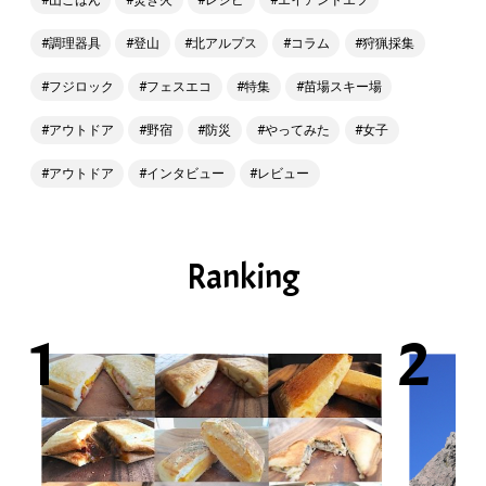
調理器具
登山
北アルプス
コラム
狩猟採集
フジロック
フェスエコ
特集
苗場スキー場
アウトドア
野宿
防災
やってみた
女子
アウトドア
インタビュー
レビュー
Ranking