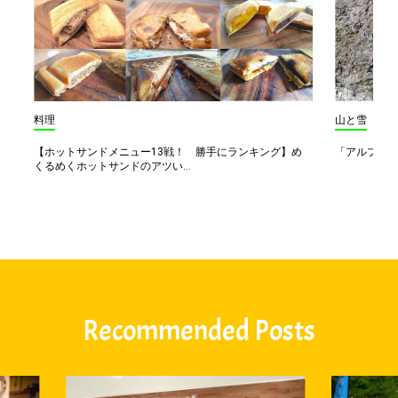
料理
山と雪
【ホットサンドメニュー13戦！ 勝手にランキング】め
「アルプス一
くるめくホットサンドのアツい...
Recommended Posts