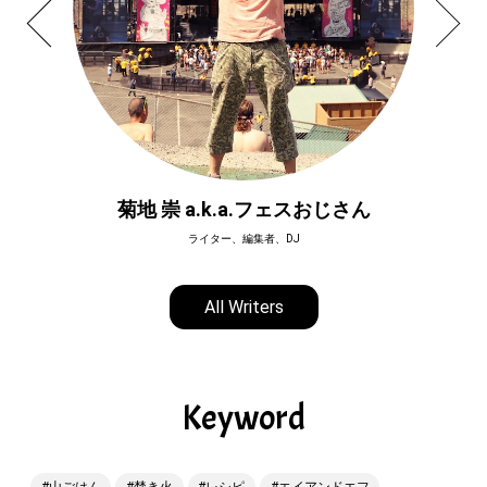
菊地 崇 a.k.a.フェスおじさん
ライター、編集者、DJ
All Writers
Keyword
山ごはん
焚き火
レシピ
エイアンドエフ