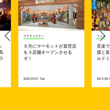
アクティビティ
フェス
ル
９月にマーモットが直営店
音楽
高
を３店舗オープンさせる
渡と
ラ
ぞ！
ルド
2020.09.01 Tue
2015.08.