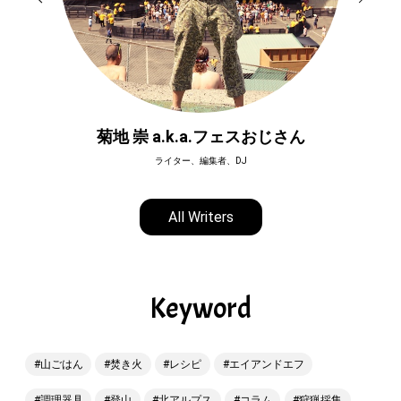
菊地 崇 a.k.a.フェスおじさん
ライター、編集者、DJ
All Writers
Keyword
山ごはん
焚き火
レシピ
エイアンドエフ
調理器具
登山
北アルプス
コラム
狩猟採集