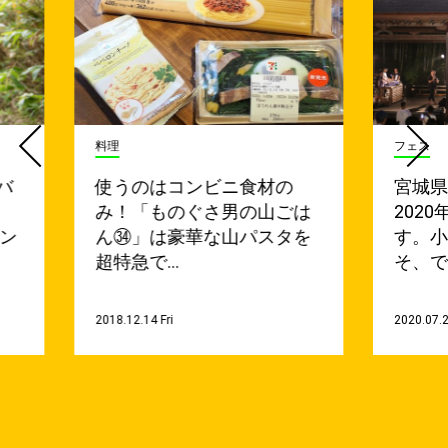
料理
フェス
バ
使うのはコンビニ食材の
宮城
み！「ものぐさ男の山ごは
202
ワン
ん㉞」は豪華な山パスタを
す。
超特急で…
そ、で
2018.12.14 Fri
2020.07.