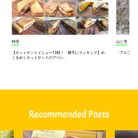
料理
山と雪
【ホットサンドメニュー13戦！ 勝手にランキング】め
「アルプス一
くるめくホットサンドのアツい...
Recommended Posts