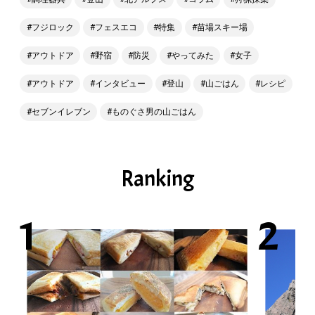
フジロック
フェスエコ
特集
苗場スキー場
アウトドア
野宿
防災
やってみた
女子
アウトドア
インタビュー
登山
山ごはん
レシピ
セブンイレブン
ものぐさ男の山ごはん
Ranking