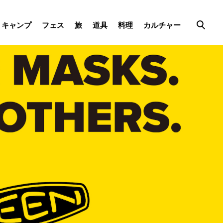
キャンプ
フェス
旅
道具
料理
カルチャー