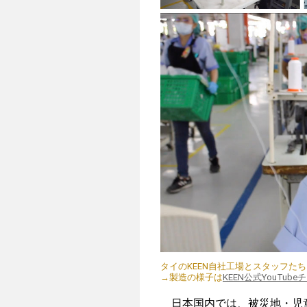
タイのKEEN自社工場とスタッフた
→製造の様子は
KEEN公式YouTub
日本国内では、被災地・児