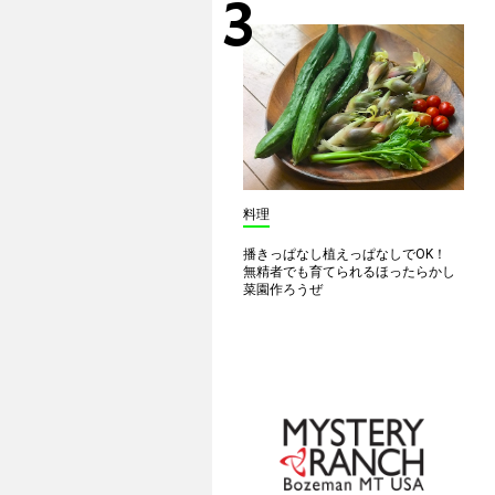
料理
播きっぱなし植えっぱなしでOK！
無精者でも育てられるほったらかし
菜園作ろうぜ