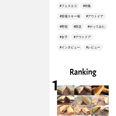
フェスエコ
特集
苗場スキー場
アウトドア
野宿
防災
やってみた
女子
アウトドア
インタビュー
レビュー
Ranking