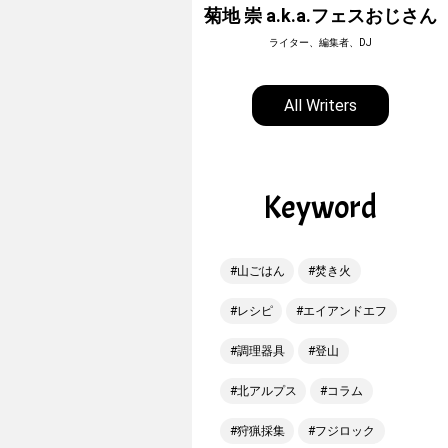
ホーボージュン
菊地 崇 a.k.a.フェスおじさん
全天候型アウトドアライター
ライター、編集者、DJ
All Writers
Keyword
山ごはん
焚き火
レシピ
エイアンドエフ
調理器具
登山
北アルプス
コラム
狩猟採集
フジロック