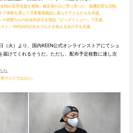
N：日本全国の災害支援を展開。被災者の心に寄り添った、臨機応変な活動。
トドア体験を通じて児童養護施設に暮らす子どもたちを支援。
レス状態の人の社会的自立を雑誌『ビッグイシュー』で支援。
ェクト：10代20代の生きづらさを抱える女の子を支援。
日（火）より、国内KEEN公式オンラインストアにてシュ
を届けてくれるそうだ。ただし、配布予定枚数に達し次
ちら
療用マスクではない。