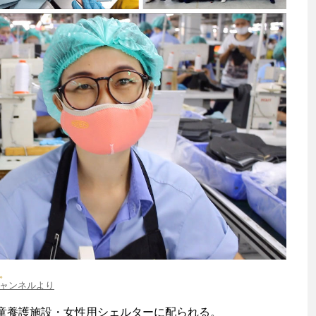
渡辺信吾
アウトドア系野良ライター
ち。
eチャンネルより
童養護施設・女性用シェルターに配られる。