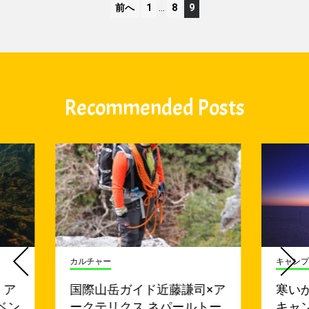
前へ
1
…
8
9
Recommended Posts
カルチャー
キャンプ
 ア
国際山岳ガイド近藤謙司×ア
寒い
ベン
ークテリクス ネパールトー
キャ