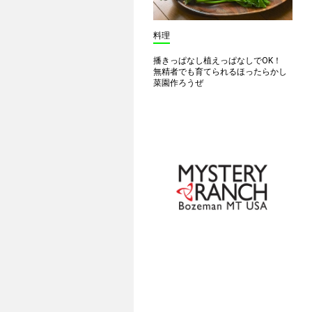
料理
播きっぱなし植えっぱなしでOK！
無精者でも育てられるほったらかし
菜園作ろうぜ