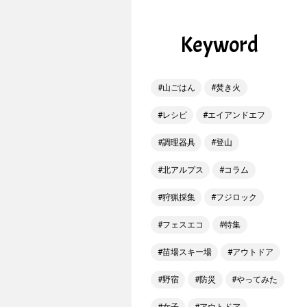
Keyword
山ごはん
焚き火
レシピ
エイアンドエフ
調理器具
登山
北アルプス
コラム
狩猟採集
フジロック
フェスエコ
特集
苗場スキー場
アウトドア
野宿
防災
やってみた