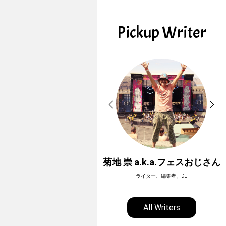
Pickup Writer
ホーボージュン
菊地 崇 a.k.a.フェスおじさん
全天候型アウトドアライター
ライター、編集者、DJ
All Writers