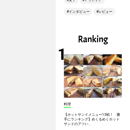
女子
アウトドア
インタビュー
レビュー
Ranking
料理
【ホットサンドメニュー13戦！ 勝
手にランキング】めくるめくホット
サンドのアツい...