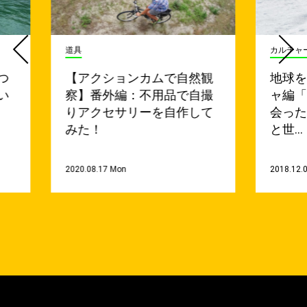
道具
カルチャ
つ
【アクションカムで自然観
地球を
い
察】番外編：不用品で自撮
ャ編
りアクセサリーを自作して
会っ
みた！
と世…
2020.08.17 Mon
2018.12.0