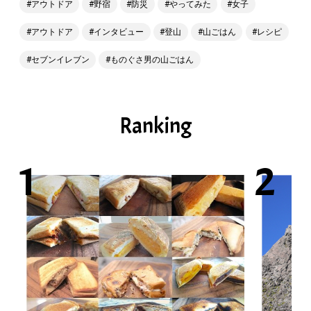
アウトドア
野宿
防災
やってみた
女子
アウトドア
インタビュー
登山
山ごはん
レシピ
セブンイレブン
ものぐさ男の山ごはん
Ranking