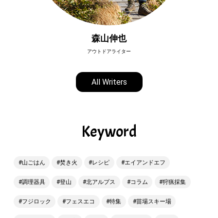
森山伸也
アウトドアライター
All Writers
Keyword
山ごはん
焚き火
レシピ
エイアンドエフ
調理器具
登山
北アルプス
コラム
狩猟採集
フジロック
フェスエコ
特集
苗場スキー場