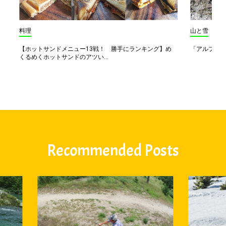
料理
山と雪
【ホットサンドメニュー13戦！ 勝手にランキング】め
「アルプス一
くるめくホットサンドのアツい...
Recommended Posts