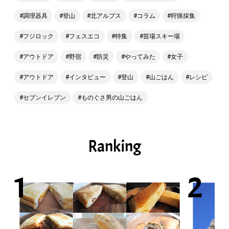
調理器具
登山
北アルプス
コラム
狩猟採集
フジロック
フェスエコ
特集
苗場スキー場
アウトドア
野宿
防災
やってみた
女子
アウトドア
インタビュー
登山
山ごはん
レシピ
セブンイレブン
ものぐさ男の山ごはん
Ranking