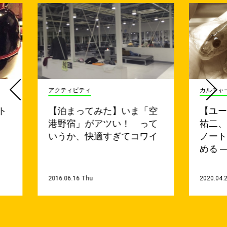
アクティビティ
カルチャ
ト
【泊まってみた】いま「空
【ユー
港野宿」がアツい！ って
祐二、
いうか、快適すぎてコワイ
ノー
める ─
2016.06.16 Thu
2020.04.