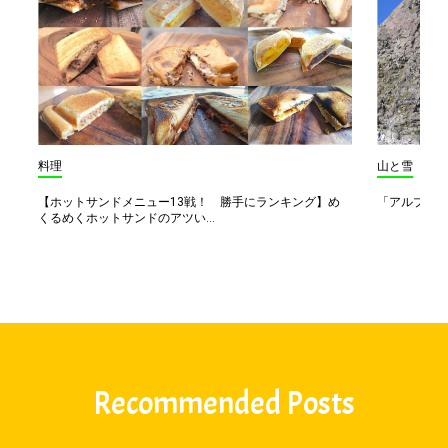
料理
山と雪
【ホットサンドメニュー13戦！ 勝手にランキング】め
「アルプス一
くるめくホットサンドのアツい...
Recommended Posts