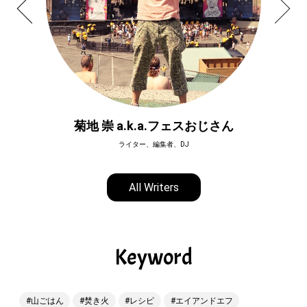
菊地 崇 a.k.a.フェスおじさん
ライター、編集者、DJ
All Writers
Keyword
山ごはん
焚き火
レシピ
エイアンドエフ