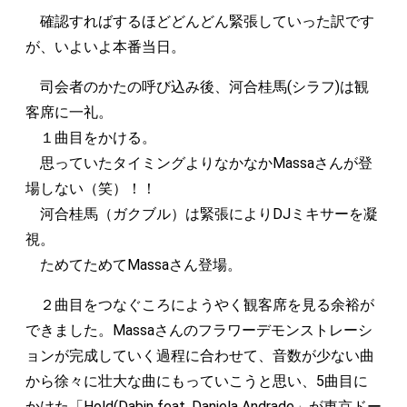
確認すればするほどどんどん緊張していった訳です
が、いよいよ本番当日。
司会者のかたの呼び込み後、河合桂馬(シラフ)は観
客席に一礼。
１曲目をかける。
思っていたタイミングよりなかなかMassaさんが登
場しない（笑）！！
河合桂馬（ガクブル）は緊張によりDJミキサーを凝
視。
ためてためてMassaさん登場。
２曲目をつなぐころにようやく観客席を見る余裕が
できました。Massaさんのフラワーデモンストレーシ
ョンが完成していく過程に合わせて、音数が少ない曲
から徐々に壮大な曲にもっていこうと思い、5曲目に
かけた「Hold(Dabin feat. Daniela Andrade」が東京ドー