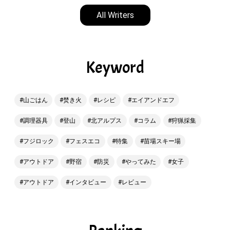
All Writers
Keyword
山ごはん
焚き火
レシピ
エイアンドエフ
調理器具
登山
北アルプス
コラム
狩猟採集
フジロック
フェスエコ
特集
苗場スキー場
アウトドア
野宿
防災
やってみた
女子
アウトドア
インタビュー
レビュー