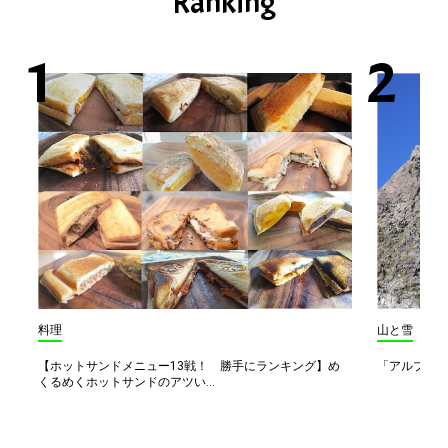
Ranking
料理
山と雪
【ホットサンドメニュー13戦！ 勝手にランキング】め
「アルプス一
くるめくホットサンドのアツい...