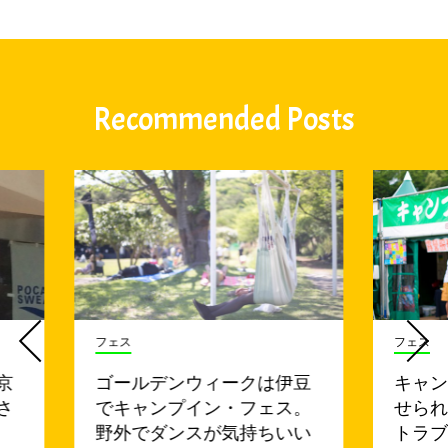
Recommended Posts
フェス
フェス
京
ゴールデンウィークは伊豆
キャ
さ
でキャンプイン・フェス。
せら
野外でダンスが気持ちいい
トラブ