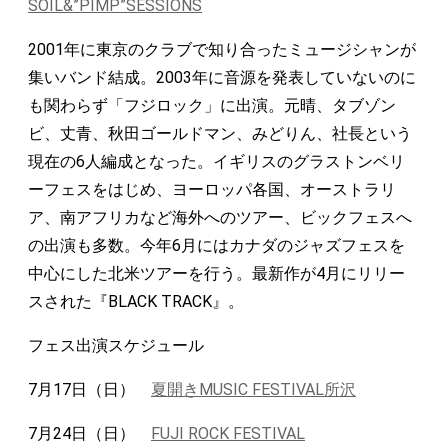
SOIL&”PIMP”SESSIONS
2001年に東京のクラブで知り合ったミュージシャンが
集いバンド結成。2003年に音源を発表していないのに
も関わらず「フジロック」に出演。元晴、タブゾン
ビ、丈青、秋田ゴールドマン、みどりん、社長という
現在の6人編成となった。イギリスのグラストンベリ
ーフェスをはじめ、ヨーロッパ各国、オーストラリ
ア、南アフリカなど海外へのツアー、ビックフェスへ
の出演も多数。今年6月にはカナダのジャズフェスを
中心にした北米ツアーを行う。最新作が4月にリリー
スされた『BLACK TRACK』。
フェス出演スケジュール
7月17日（日）
夏開きMUSIC FESTIVAL所沢
7月24日（日）
FUJI ROCK FESTIVAL