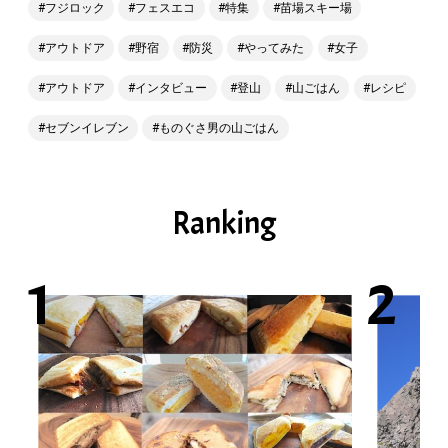
フジロック
フェスエコ
特集
苗場スキー場
アウトドア
野宿
防災
やってみた
女子
アウトドア
インタビュー
登山
山ごはん
レシピ
セブンイレブン
ものぐさ男の山ごはん
Ranking