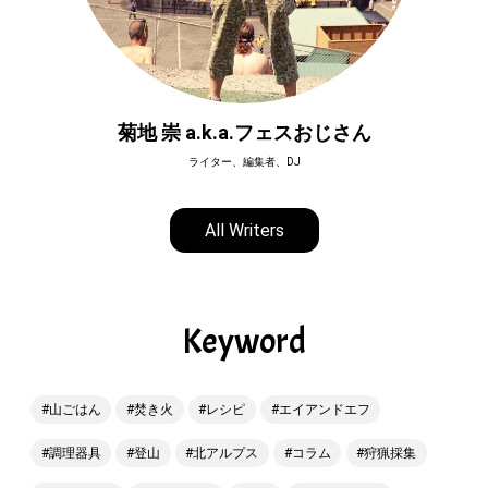
菊地 崇 a.k.a.フェスおじさん
ライター、編集者、DJ
All Writers
Keyword
山ごはん
焚き火
レシピ
エイアンドエフ
調理器具
登山
北アルプス
コラム
狩猟採集