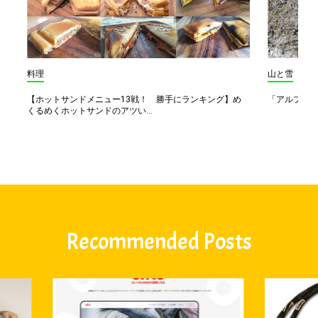
料理
山と雪
【ホットサンドメニュー13戦！ 勝手にランキング】め
「アルプス一
くるめくホットサンドのアツい...
Recommended Posts