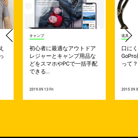
キャンプ
道具
え
初心者に最適なアウトドア
口に
っ
レジャーとキャンプ用品な
GoP
どをスマホやPCで一括手配
って
できる…
2019.09.13 Fri
2015.09.0