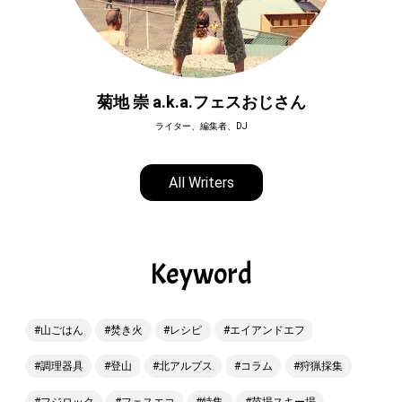
菊地 崇 a.k.a.フェスおじさん
ライター、編集者、DJ
All Writers
Keyword
山ごはん
焚き火
レシピ
エイアンドエフ
調理器具
登山
北アルプス
コラム
狩猟採集