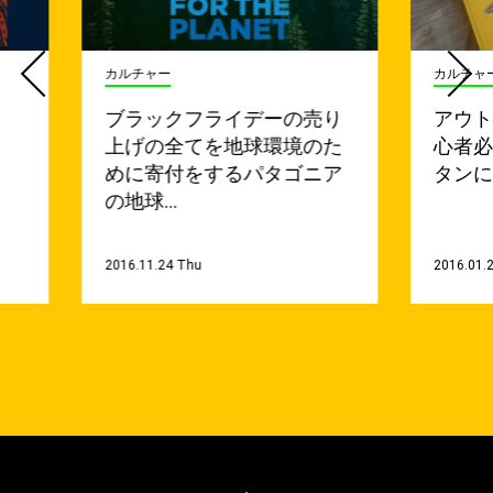
カルチャー
カルチャ
、
ブラックフライデーの売り
アウ
上げの全てを地球環境のた
心者必
めに寄付をするパタゴニア
タン
の地球…
2016.11.24 Thu
2016.01.