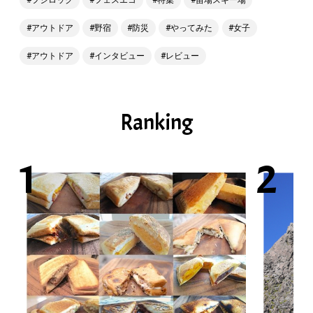
フジロック
フェスエコ
特集
苗場スキー場
アウトドア
野宿
防災
やってみた
女子
アウトドア
インタビュー
レビュー
Ranking