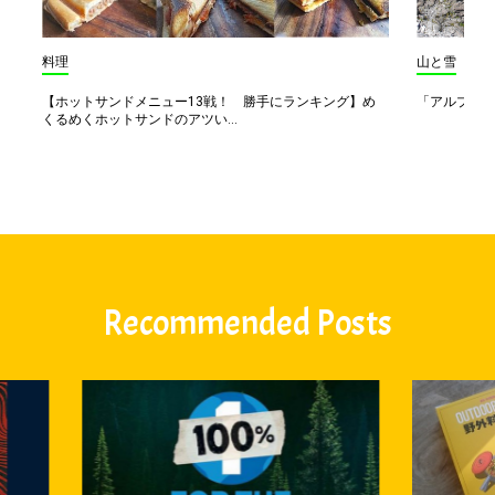
料理
山と雪
【ホットサンドメニュー13戦！ 勝手にランキング】め
「アルプス一
くるめくホットサンドのアツい...
Recommended Posts