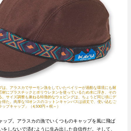
プは、アラスカでサーモン漁をしていたベイリーが過酷な環境にも耐
芯材にプラスチックとポリウレタンを使っているため水に浮き、その
る。サイズ調整も兼ねる特徴的なウェビングは、ちょうど同じ頃にデ
を得た。肉厚な10オンスのコットンキャンバスは頑丈で、使い込むご
ップキャップ」（4,500円＋税～）
ップ。アラスカの漁でいくつものキャップを風に飛ば
いをしないで済むように生み出した自信作だ。そして、