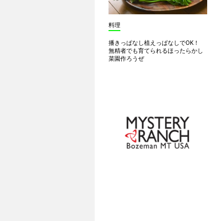
料理
播きっぱなし植えっぱなしでOK！
無精者でも育てられるほったらかし
菜園作ろうぜ