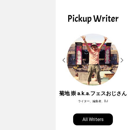
Pickup Writer
ホーボージュン
菊地 崇 a.k.a.フェスおじさん
全天候型アウトドアライター
ライター、編集者、DJ
All Writers