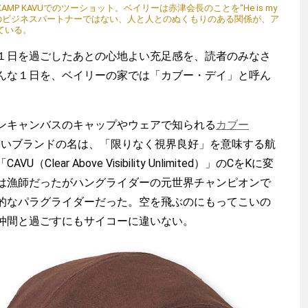
P KAVUでのツーショット。ベイリーは赤津会長のことを“He is my
いた。ただのビジネスパートナーではない、人と人とのぬくもりのある関係が、ア
ている。
日を過ごしたあとの心地よい充足感を、読者のみなさ
んな１日を、ベイリーの家では「カブー・デイ」と呼ん
ンキャンバスのキャップやウェアで知られる
カブー
れないブランドの名は、「限りなく視界良好」を意味する航
lear Above Visibility Unlimited）」のCをKに変
は漁師だったがハングライダーの元世界チャンピオンで
的なパラグライダーだった。空を飛ぶのにもってこいの
渡辺信吾
仲間と過ごすにもサイコーに違いない。
アウトドア系野良ライター