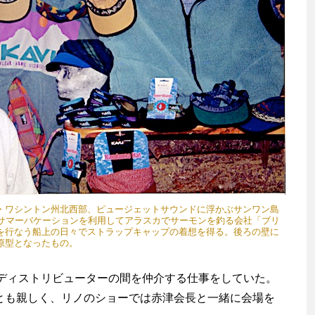
・ワシントン州北西部、ピュージェットサウンドに浮かぶサンワン島
にサマーバケーションを利用してアラスカでサーモンを釣る会社「ブリ
を行なう船上の日々でストラップキャップの着想を得る。後ろの壁に
原型となったもの。
ィストリビューターの間を仲介する仕事をしていた。
Fとも親しく、リノのショーでは赤津会長と一緒に会場を