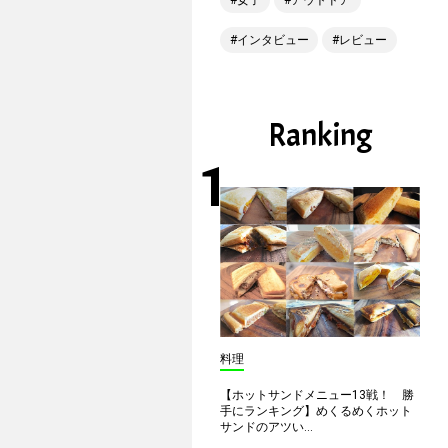
女子
アウトドア
インタビュー
レビュー
Ranking
料理
【ホットサンドメニュー13戦！ 勝
手にランキング】めくるめくホット
サンドのアツい...