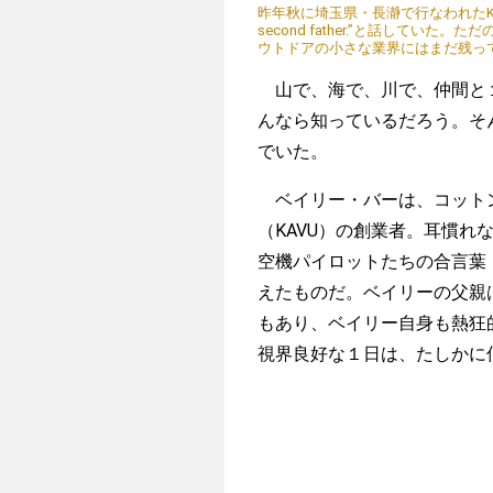
昨年秋に埼玉県・長瀞で行なわれたKAM
second father.”と話して
ウトドアの小さな業界にはまだ残っ
山で、海で、川で、仲間と１
んなら知っているだろう。そ
でいた。
ベイリー・バーは、コット
（KAVU）の創業者。耳慣
空機パイロットたちの合言葉「CAVU（C
えたものだ。ベイリーの父親
もあり、ベイリー自身も熱狂
視界良好な１日は、たしかに