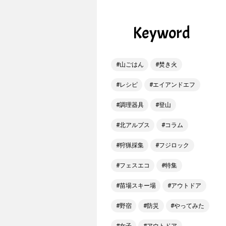
Keyword
山ごはん
焚き火
レシピ
エイアンドエフ
調理器具
登山
北アルプス
コラム
狩猟採集
フジロック
フェスエコ
特集
苗場スキー場
アウトドア
野宿
防災
やってみた