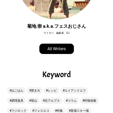
菊地 崇 a.k.a.フェスおじさん
ライター、編集者、DJ
All Writers
Keyword
山ごはん
焚き火
レシピ
エイアンドエフ
調理器具
登山
北アルプス
コラム
狩猟採集
フジロック
フェスエコ
特集
苗場スキー場