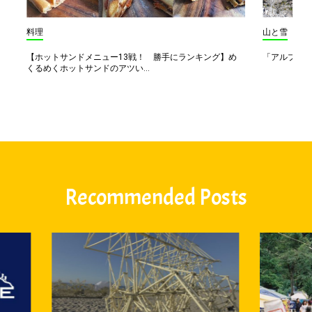
料理
山と雪
【ホットサンドメニュー13戦！ 勝手にランキング】め
「アルプス一
くるめくホットサンドのアツい...
Recommended Posts