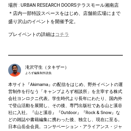
場所 : URBAN RESEARCH DOORSテラスモール湘南店
＊店内一部特設スペースをはじめ、店舗前広場にまで
盛り沢山のイベントを開催予定。
プレイベントの詳細は
コチラ
滝沢守生（タキザー）
よろず編集制作請負
本サイト『Akimama』の配信をはじめ、野外イベントの運
営制作を行なう「キャンプよろず相談所」を主宰する株式
会社ヨンロクニ代表。学生時代より長年にわたり、国内外
で登山活動を展開し、その後、専門出版社である山と溪谷
社に入社。『山と溪谷』『Outdoor』『Rock & Snow』な
どの雑誌や書籍編集に携わった後、独立し、現在に至る。
日本山岳会会員。コンサベーション・アライアンス・ジャ