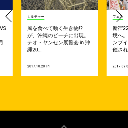
カルチャー
フェス
VS
風を食べて動く生き物⁉︎
新宿2
男
が、沖縄のビーチに出現。
境へ
3月
テオ・ヤンセン展覧会 in 沖
ンプ
縄20…
催され
2017.10.20 Fri
2017.09.0