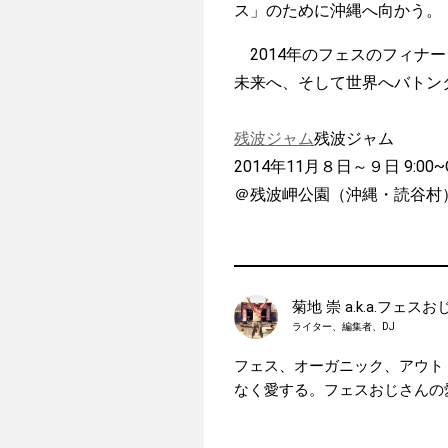
ス」のために沖縄へ向かう。
2014年のフェスのフィナ
未来へ、そして世界へバトン
残波ジャム
残波ジャム
2014年11月８日～９日 9:00~Op
＠残波岬公園（沖縄・読谷村
菊地 崇 a.k.a.フェス
ライター、編集者、DJ
フェス、オーガニック、アウト
なく愛する。フェスおじさんの