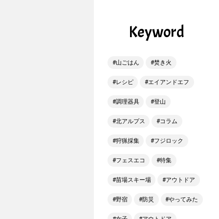
Keyword
山ごはん
焚き火
レシピ
エイアンドエフ
調理器具
登山
北アルプス
コラム
狩猟採集
フジロック
フェスエコ
特集
苗場スキー場
アウトドア
野宿
防災
やってみた