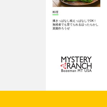
料理
播きっぱなし植えっぱなしでOK！
無精者でも育てられるほったらかし
菜園作ろうぜ