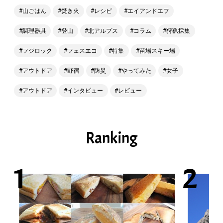
山ごはん
焚き火
レシピ
エイアンドエフ
調理器具
登山
北アルプス
コラム
狩猟採集
フジロック
フェスエコ
特集
苗場スキー場
アウトドア
野宿
防災
やってみた
女子
アウトドア
インタビュー
レビュー
Ranking