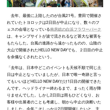
去年、最後に上陸したのが台風21号。豊田で開催さ
れていたトヨロックは2日目が中止になり、数々のフ
ェスの会場となっている
南房総の白浜フラワーパーク
は、キャンプサイトが波で流されるなど甚大な被害を
もたらした。台風の進路から遠かったものの、山陰の
大山で開催されたHELLO NEW DAYでも、２日目の中止
を余儀なくされたという。
「去年は、日本中どこのイベントも天候不順で同じ土
日は中止となっていましたが、日本で唯一奇跡と言っ
てもいいほどHELLO NEW DAYだけ1日目の開催できた
んです。ヘッドライナー終わるまで、まったく雨が降
りませんでした。しかし2日目は雨もひどくなり、お
客様や出展者のことも考慮し、朝から中止の決断いた
しました。今年こそしっかり2日間開催したいと、主