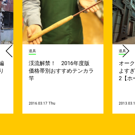
道具
道具
編
渓流解禁！ 2016年度版
オー
り
価格帯別おすすめテンカラ
よすぎ
竿
2【ホ
2016.03.17 Thu
2013.03.