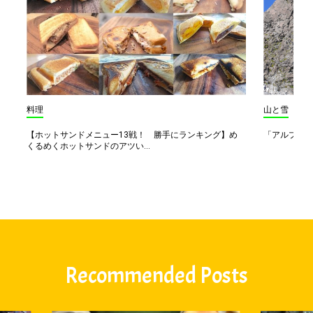
料理
山と雪
【ホットサンドメニュー13戦！ 勝手にランキング】め
「アルプス一
くるめくホットサンドのアツい...
Recommended Posts