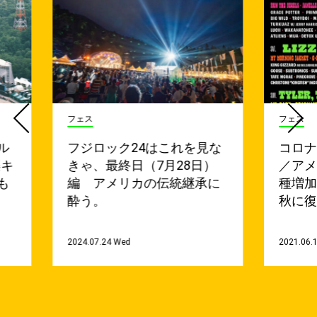
フェス
フェス
ル
フジロック24はこれを見な
コロ
楽キ
きゃ、最終日（7月28日）
／ア
も
編 アメリカの伝統継承に
種増
酔う。
秋に復
2024.07.24 Wed
2021.06.