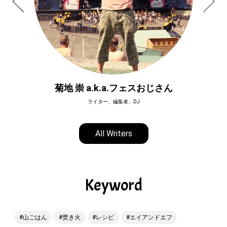
菊地 崇 a.k.a.フェスおじさん
ライター、編集者、DJ
All Writers
Keyword
山ごはん
焚き火
レシピ
エイアンドエフ