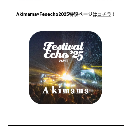
Akimama×Fesecho2025特設ページは
コチラ
！