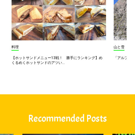
料理
山と雪
【ホットサンドメニュー13戦！ 勝手にランキング】め
「アルプス一
くるめくホットサンドのアツい...
Recommended Posts