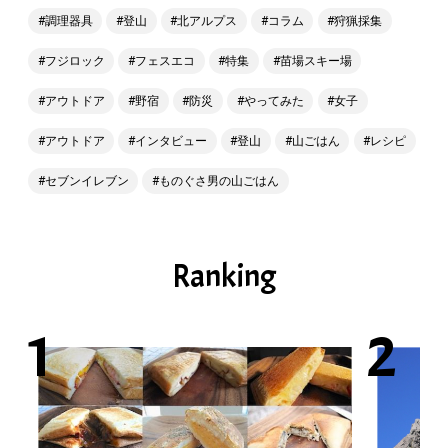
調理器具
登山
北アルプス
コラム
狩猟採集
フジロック
フェスエコ
特集
苗場スキー場
アウトドア
野宿
防災
やってみた
女子
アウトドア
インタビュー
登山
山ごはん
レシピ
セブンイレブン
ものぐさ男の山ごはん
Ranking