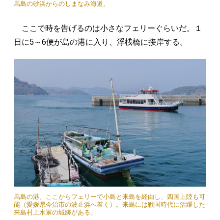
馬島の砂浜からのしまなみ海道。
ここで時を告げるのは小さなフェリーぐらいだ。１
日に5～6便が島の港に入り、浮桟橋に接岸する。
馬島の港。ここからフェリーで小島と来島を経由し、四国上陸も可
能（愛媛県今治市の波止浜へ着く）。来島には戦国時代に活躍した
来島村上水軍の城跡がある。