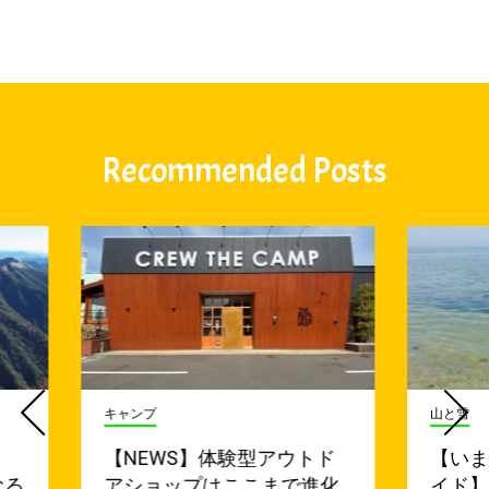
Recommended Posts
キャンプ
山と雪
【NEWS】体験型アウトド
【い
なる
アショップはここまで進化
イド