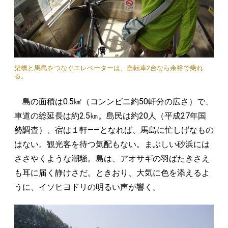
架橋と馬島をつなぐエレベーターは、自転車2台なら余裕で乗れ
る。
島の面積は0.5㎢（コンンビニ約50軒分の広さ）で、
車道の総延長は約2.5㎞。島民は約20人（平成27年国
勢調査）、宿は１軒——となれば、馬島に忙しげなもの
はない。観光客を待つ気配もない。まぶしい砂浜には
ささやくような潮騒。島は、アオサギの羽ばたきさえ
も耳に届く静けさだ。ときおり、大気に色を添えるよ
うに、イソヒヨドリの明るい声が響く。