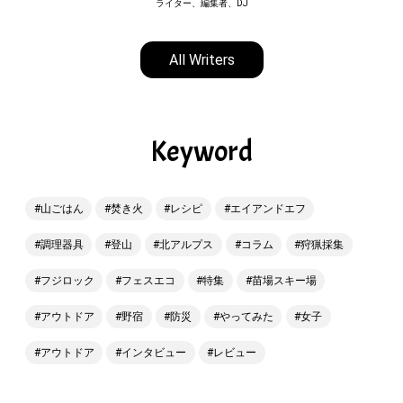
ライター、編集者、DJ
All Writers
Keyword
山ごはん
焚き火
レシピ
エイアンドエフ
調理器具
登山
北アルプス
コラム
狩猟採集
フジロック
フェスエコ
特集
苗場スキー場
アウトドア
野宿
防災
やってみた
女子
アウトドア
インタビュー
レビュー