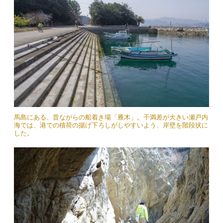
馬島にある、昔ながらの船着き場「雁木」。干満差が大きい瀬戸内
海では、港での積荷の揚げ下ろしがしやすいよう、岸壁を階段状に
した。