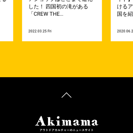
した！ 四国初の滝がある
けるア
「CREW THE…
国を紹
2022.03.25 Fri
2020.06.2