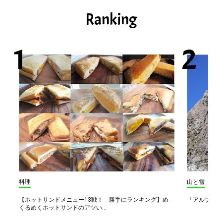
Ranking
料理
山と雪
【ホットサンドメニュー13戦！ 勝手にランキング】め
「アルプス一
くるめくホットサンドのアツい...