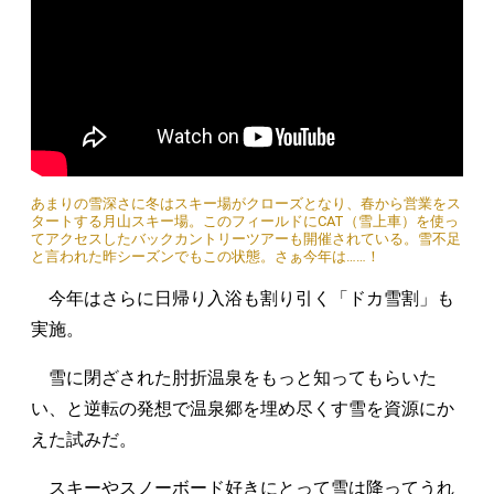
あまりの雪深さに冬はスキー場がクローズとなり、春から営業をス
タートする月山スキー場。このフィールドにCAT（雪上車）を使っ
てアクセスしたバックカントリーツアーも開催されている。雪不足
と言われた昨シーズンでもこの状態。さぁ今年は……！
今年はさらに日帰り入浴も割り引く「ドカ雪割」も
実施。
雪に閉ざされた肘折温泉をもっと知ってもらいた
い、と逆転の発想で温泉郷を埋め尽くす雪を資源にか
えた試みだ。
スキーやスノーボード好きにとって雪は降ってうれ