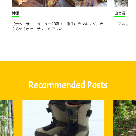
料理
山と雪
【ホットサンドメニュー13戦！ 勝手にランキング】め
「アルプス一
くるめくホットサンドのアツい...
Recommended Posts