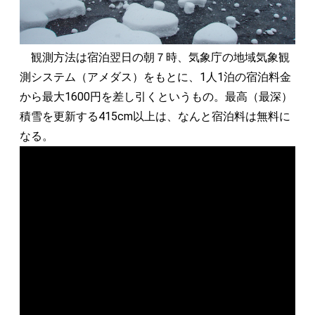
観測方法は宿泊翌日の朝７時、気象庁の地域気象観
測システム（アメダス）をもとに、1人1泊の宿泊料金
から最大1600円を差し引くというもの。最高（最深）
積雪を更新する415cm以上は、なんと宿泊料は無料に
なる。