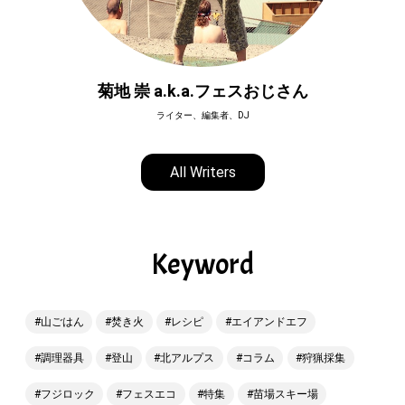
菊地 崇 a.k.a.フェスおじさん
ライター、編集者、DJ
All Writers
Keyword
山ごはん
焚き火
レシピ
エイアンドエフ
調理器具
登山
北アルプス
コラム
狩猟採集
フジロック
フェスエコ
特集
苗場スキー場