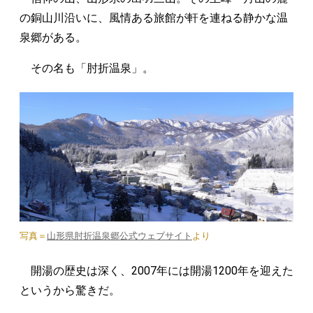
の銅山川沿いに、風情ある旅館が軒を連ねる静かな温
泉郷がある。
その名も「肘折温泉」。
写真＝
山形県肘折温泉郷公式ウェブサイト
より
開湯の歴史は深く、2007年には開湯1200年を迎えた
というから驚きだ。