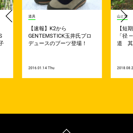
道具
山と雪
【速報】K2から
【短
S
GENTEMSTICK玉井氏プロ
「径 
子
デュースのブーツ登場！
道 
2016.01.14 Thu
2018.08.2