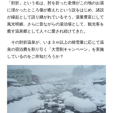
「肘折」という名は、肘を折った老僧がこの地のお湯
に浸かったところ傷が癒えたという説をはじめ、諸説
が縁起として語り継がれているそう。湯量豊富にして
風光明媚。さらに昔ながらの湯治場として、観光客を
癒す温泉郷として人々に愛され続けてきた。
その肘折温泉が、いま３ｍ以上の積雪量に応じて温
泉の宿泊費を割り引く「大雪割キャンペーン」を実施
しているのをご存知だろうか？