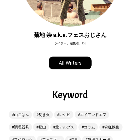
菊地 崇 a.k.a.フェスおじさん
ライター、編集者、DJ
All Writers
Keyword
山ごはん
焚き火
レシピ
エイアンドエフ
調理器具
登山
北アルプス
コラム
狩猟採集
フジロック
フェスエコ
特集
苗場スキー場