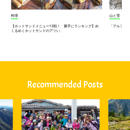
料理
山と雪
【ホットサンドメニュー13戦！ 勝手にランキング】め
「アルプス一
くるめくホットサンドのアツい...
Recommended Posts