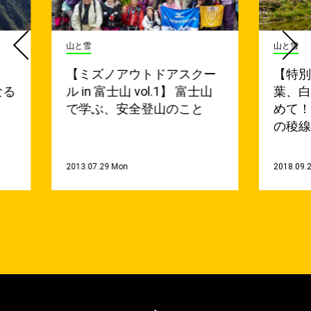
山と雪
山と雪
【ミズノアウトドアスクー
【特
なる
ル in 富士山 vol.1】 富士山
葉、
で学ぶ、安全登山のこと
めて！v
の稜線
2013.07.29 Mon
2018.09.2