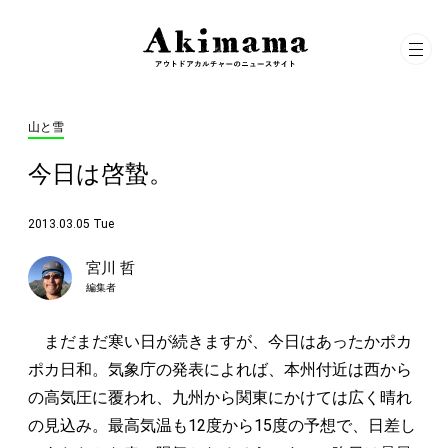
山と雪
今日は啓蟄。
2013.03.05 Tue
宮川 哲
編集者
まだまだ寒い日が続きますが、今日はあったかポカ
ポカ日和。気象庁の発表によれば、本州付近は西から
の高気圧に覆われ、九州から関東にかけては広く晴れ
の見込み。最高気温も12度から15度の予想で、日差し