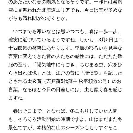
のあたたかな春の陽気となるそうです。一昨日は暴風
雪に見舞われた北海道エリアでも、今日は雲が多めな
がらも晴れ間がのぞくとか。
いつまでも寒いなとは思いつつも、春は一歩一歩、
確実に近づいているようですね。しかも、3月5日は二
十四節気の啓蟄にあたります。季節の移ろいを見事な
言葉に変えてきた昔の人たちの感性には、ただただ敬
服の至り。「陽気地中にうごき、ちぢまる虫、穴をひ
らき出れば也」とは、江戸の昔に『暦便覧』を記した
とされる太玄斎（宍戸藩5代藩主 松平頼救の号）のお
言葉。なるほど今日の日差しには、虫も蠢く春を感じ
ますね。
春はそこまで。となれば、冬ごもりしていた人間
も、そろそろ活動開始の時期ですよ。山はまだまだ冬
景色ですが、本格的な山のシーズンももうすぐそこ