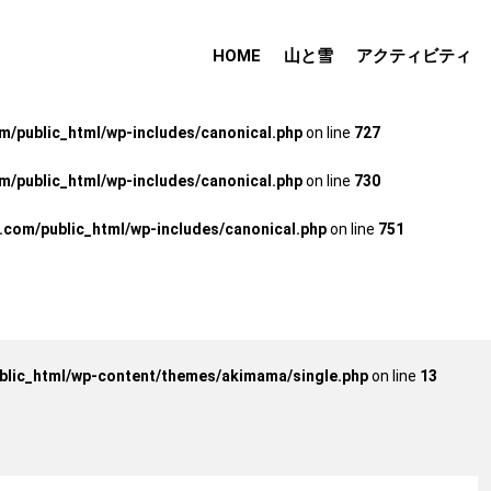
om/public_html/wp-includes/canonical.php
on line
751
HOME
山と雪
アクティビティ
/public_html/wp-includes/canonical.php
on line
716
/public_html/wp-includes/canonical.php
on line
727
/public_html/wp-includes/canonical.php
on line
730
om/public_html/wp-includes/canonical.php
on line
751
lic_html/wp-content/themes/akimama/single.php
on line
13