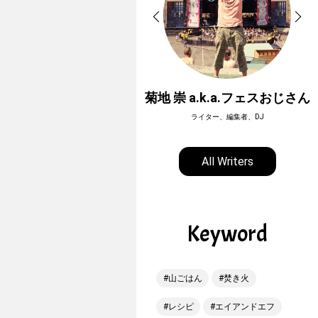
ホーボージュン
菊地 崇 a.k.a.フェスおじさん
全天候型アウトドアライター
ライター、編集者、DJ
All Writers
Keyword
山ごはん
焚き火
レシピ
エイアンドエフ