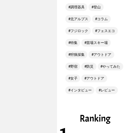
調理器具
登山
北アルプス
コラム
フジロック
フェスエコ
特集
苗場スキー場
狩猟採集
アウトドア
野宿
防災
やってみた
女子
アウトドア
インタビュー
レビュー
Ranking