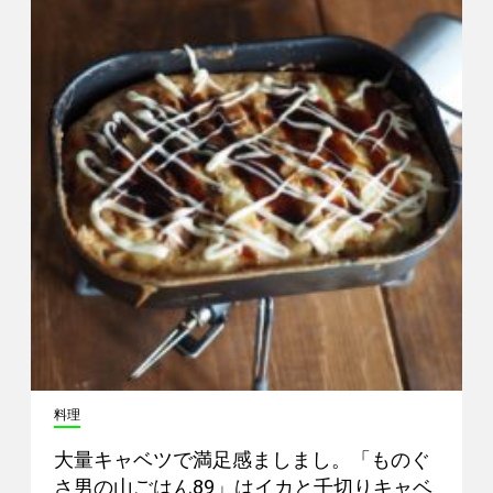
料理
大量キャベツで満足感ましまし。「ものぐ
さ男の山ごはん89」はイカと千切りキャベ