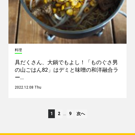
料理
具だくさん、大鍋でもよし！「ものぐさ男
の山ごはん82」はデミと味噌の和洋融合ラ
ー…
2022.12.08 Thu
1
2
…
9
次へ