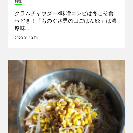
料理
クラムチャウダー×味噌コンビは冬こそ食
べどき！「ものぐさ男の山ごはん83」は濃
厚味…
2023.01.13 Fri