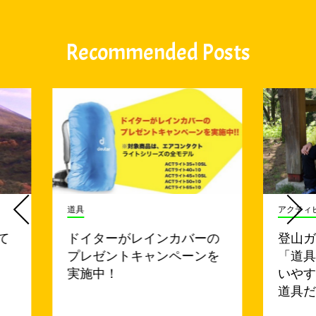
Recommended Posts
道具
アクティ
て
ドイターがレインカバーの
登山
プレゼントキャンペーンを
「道
実施中！
いや
道具だ