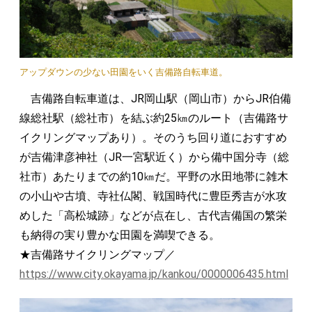
アップダウンの少ない田園をいく吉備路自転車道。
吉備路自転車道は、JR岡山駅（岡山市）からJR伯備
線総社駅（総社市）を結ぶ約25㎞のルート（吉備路サ
イクリングマップあり）。そのうち回り道におすすめ
が吉備津彦神社（JR一宮駅近く）から備中国分寺（総
社市）あたりまでの約10㎞だ。平野の水田地帯に雑木
の小山や古墳、寺社仏閣、戦国時代に豊臣秀吉が水攻
めした「高松城跡」などが点在し、古代吉備国の繁栄
も納得の実り豊かな田園を満喫できる。
★吉備路サイクリングマップ／
https://www.city.okayama.jp/kankou/0000006435.html