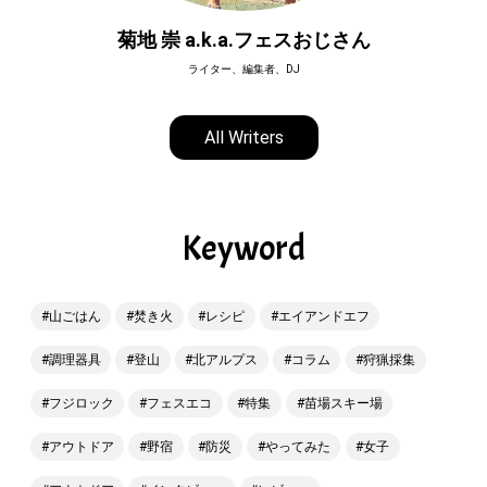
菊地 崇 a.k.a.フェスおじさん
ライター、編集者、DJ
All Writers
Keyword
山ごはん
焚き火
レシピ
エイアンドエフ
調理器具
登山
北アルプス
コラム
狩猟採集
フジロック
フェスエコ
特集
苗場スキー場
アウトドア
野宿
防災
やってみた
女子