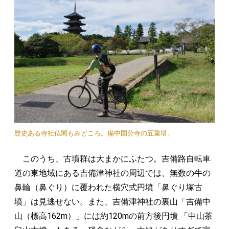
歴史ある寺社仏閣もみどころ。備中国分寺の五重塔。
このうち、古墳群は大まかにふたつ。吉備路自転車
道の東地域にある吉備津神社の周辺では、無数の牛の
鼻輪（鼻ぐり）に覆われた横穴式円墳「鼻ぐり塚古
墳」は見逃せない。また、吉備津神社の裏山「吉備中
山（標高162m）」には約120mの前方後円墳 「中山茶