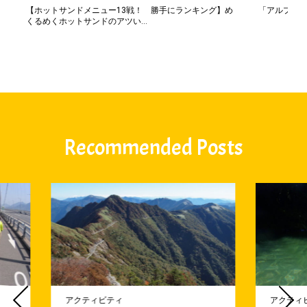
【ホットサンドメニュー13戦！ 勝手にランキング】め
「アルプス一
くるめくホットサンドのアツい...
Recommended Posts
アクティビティ
アクティ