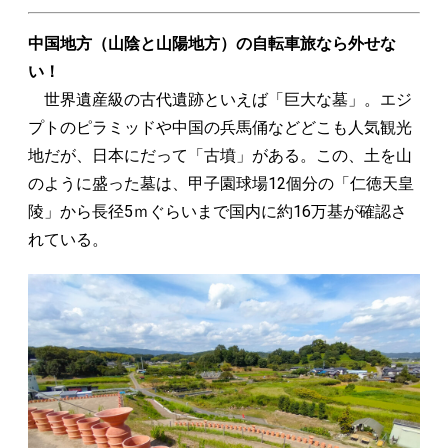
中国地方（山陰と山陽地方）の自転車旅なら外せな
い！
世界遺産級の古代遺跡といえば「巨大な墓」。エジ
プトのピラミッドや中国の兵馬俑などどこも人気観光
地だが、日本にだって「古墳」がある。この、土を山
のように盛った墓は、甲子園球場12個分の「仁徳天皇
陵」から長径5ｍぐらいまで国内に約16万基が確認さ
れている。