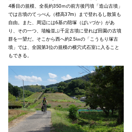
4番目の規模、全長約350ｍの前方後円墳「造山古墳」
では古墳のてっぺん（標高37m）まで登れるし散策も
自由。また、周辺には6基の陪塚（ばいづか）があ
り、その一つ、埴輪並ぶ千足古墳に登れば田園の古墳
群を一望だ。そこから西へ約2.5㎞の「こうもり塚古
墳」では、全国第3位の規模の横穴式石室に入ること
もできる。