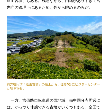
臼山古墳」もある。残念ながら、由緒がありすぎて宮
内庁の管理下にあるため、外から眺めるのみだ。
前方後円墳「造山古墳」の頂上から。徒歩5分にビジターセンター
と駐車場有。
一方、吉備路自転車道の西地域、備中国分寺周辺に
は、がっつり体感できる古墳がいくつもある。全国で