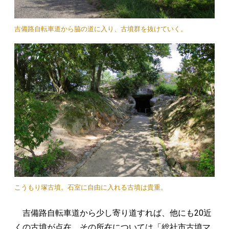
吉備路自転車道から脇の道に入り、古墳群を抜けていく。
こうもり塚古墳。石室に自由に入れる古墳は貴重。
吉備路自転車道から少し寄り道すれば、他にも20近
くの古墳が点在。その所在については「総社市古墳マ