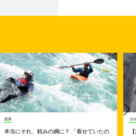
道具
カ
本当にそれ、頼みの綱に？ 「着せていたの
【