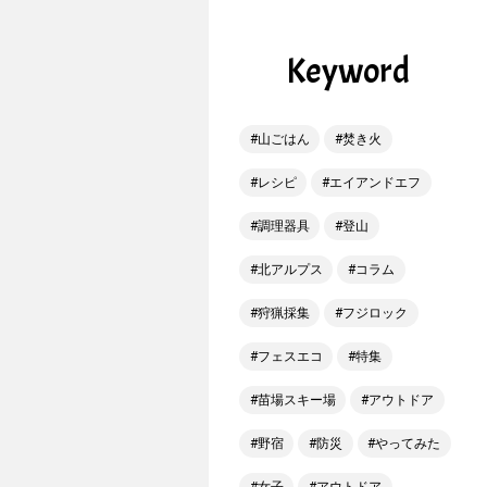
Keyword
山ごはん
焚き火
レシピ
エイアンドエフ
調理器具
登山
北アルプス
コラム
狩猟採集
フジロック
フェスエコ
特集
苗場スキー場
アウトドア
野宿
防災
やってみた