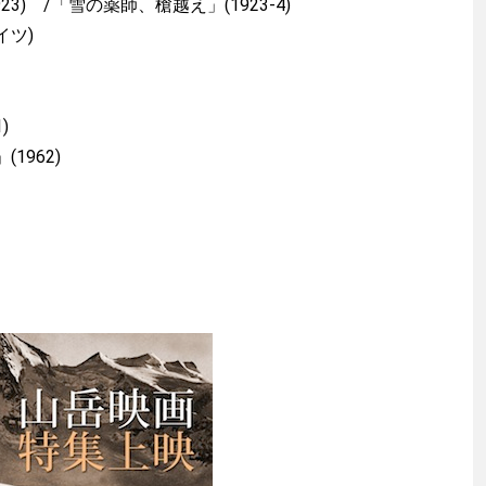
3) /「雪の薬師、槍越え」(1923-4)
ドイツ)
1)
(1962)