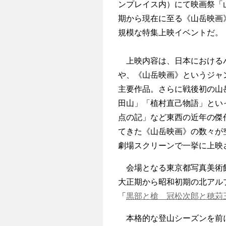
ンプレイス内）にて映画祭「
期から現在に至る《山岳映画
規模な特集上映イベントだ。
上映内容は、日本におけるパ
や、《山岳映画》というジャ
主要作品。さらに戦後初の山
田山」「植村直己物語」とい
点の記」など東西の近年の傑
てきた《山岳映画》の数々が
劇場スクリーンで一挙に上映
会場となる東京都写真美術館
大正期から昭和初期の北アル
「
黒部と槍 冠松次郎と穂苅
本格的な登山シーズンを前