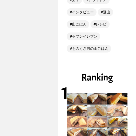
女子
アウトドア
インタビュー
登山
山ごはん
レシピ
セブンイレブン
ものぐさ男の山ごはん
Ranking