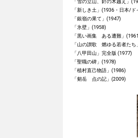
「雪の立山、針の木越え」(192
「新しき土」(1936・日本/
「銀嶺の果て」(1947)
「氷壁」(1958)
「黒い画集 ある遭難」(196
「山の讃歌 燃ゆる若者たち」
「八甲田山」完全版 (1977)
「聖職の碑」(1978)
「植村直己物語」(1986)
「剱岳 点の記」(2009)