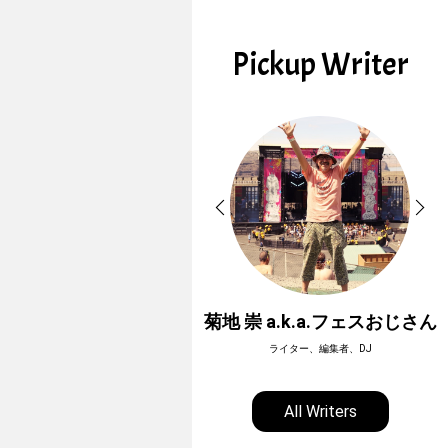
Pickup Writer
ホーボージュン
菊地 崇 a.k.a.フェスおじさん
全天候型アウトドアライター
ライター、編集者、DJ
All Writers