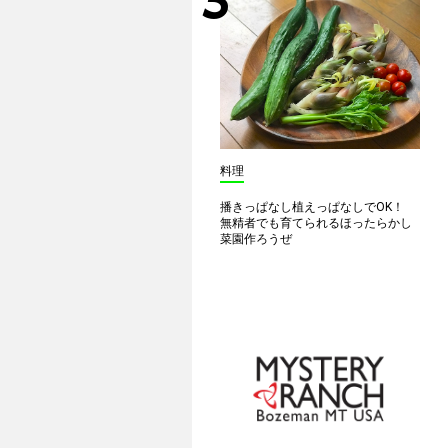
料理
播きっぱなし植えっぱなしでOK！
無精者でも育てられるほったらかし
菜園作ろうぜ