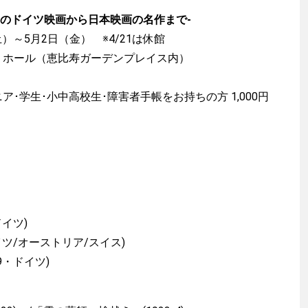
期のドイツ映画から日本映画の名作まで-
土）～5月2日（金） ※4/21は休館
Ｆホール（恵比寿ガーデンプレイス内）
シニア･学生･小中高校生･障害者手帳をお持ちの方 1,000円
)
渡辺信吾
ドイツ)
アウトドア系野良ライター
イツ/オーストリア/スイス)
9・ドイツ)