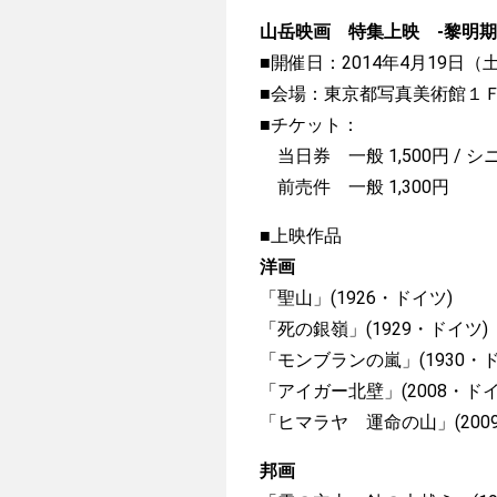
山岳映画 特集上映 -黎明
■開催日：2014年4月19日（
■会場：東京都写真美術館１
■チケット：
当日券 一般 1,500円 / 
前売件 一般 1,300円
■上映作品
洋画
「聖山」(1926・ドイツ)
「死の銀嶺」(1929・ドイツ
「モンブランの嵐」(1930・
「アイガー北壁」(2008・ド
「ヒマラヤ 運命の山」(200
邦画