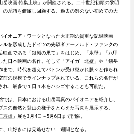
山岳映画 特集上映」が開催される。二十世紀初頭の黎明
》の系譜を俯瞰し回顧する、過去の例のない初めての大
イオニア・ワークとなった大正期の貴重な記録映画
ンルを形成したドイツの先駆者アーノルド・ファンクの
岳映画である「銀嶺の果て」をはじめ、「氷壁」「八甲
った日本映画の名作。そして「アイガー北壁」や「剱岳
作まで、時代を超えてバトンが受け継がれ脈々と作られ
空前の規模でラインナップされている。これらの名作が
され、最多で１日４本をハシゴすることも可能だ。
では、日本における山岳写真のパイオニアを紹介し、
プスの自然と登山の様子をとらえた写真を展示する、
三寿雄
」展も3月4日～5月6日まで開催。
に、山好きには見逃せない二週間となる。