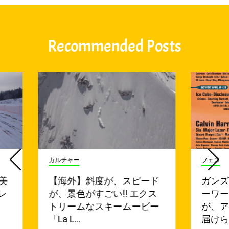
Recommended Posts
カルチャー
フェス
美
【海外】斜度が、スピード
ガン
レ
が、景色がすごい!! エクス
ーワ
トリームなスキームービー
が、
「La L…
届けら