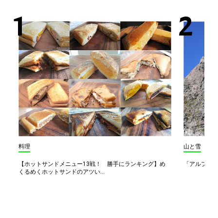
料理
山と雪
【ホットサンドメニュー13戦！ 勝手にランキング】め
「アルプス一
くるめくホットサンドのアツい...