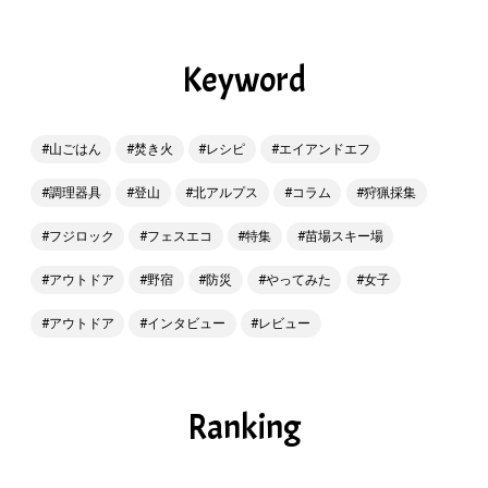
Keyword
山ごはん
焚き火
レシピ
エイアンドエフ
調理器具
登山
北アルプス
コラム
狩猟採集
フジロック
フェスエコ
特集
苗場スキー場
アウトドア
野宿
防災
やってみた
女子
アウトドア
インタビュー
レビュー
Ranking