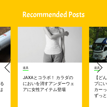
Recommended Posts
道具
道具
JAXAとコラボ！ カラダの
【ど
れる
においを消すアンダーウェ
プに
は
アに女性アイテム登場
カー
ずっと