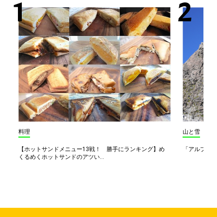
料理
山と雪
【ホットサンドメニュー13戦！ 勝手にランキング】め
「アルプス一
くるめくホットサンドのアツい...