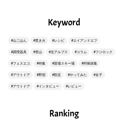
Keyword
山ごはん
焚き火
レシピ
エイアンドエフ
調理器具
登山
北アルプス
コラム
フジロック
フェスエコ
特集
苗場スキー場
狩猟採集
アウトドア
野宿
防災
やってみた
女子
アウトドア
インタビュー
レビュー
Ranking