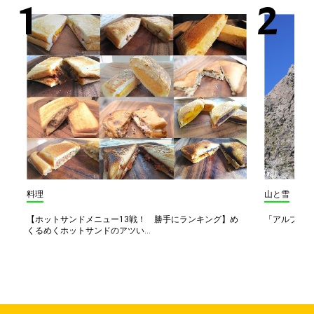
料理
山と雪
【ホットサンドメニュー13戦！ 勝手にランキング】め
「アルプス一
くるめくホットサンドのアツい...