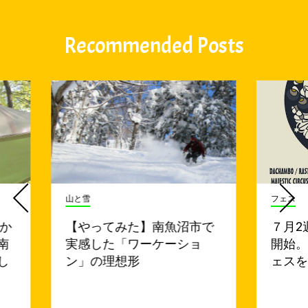
Recommended Posts
山と雪
フェス
上か
【やってみた】南魚沼市で
７月2
南
実感した「ワーケーショ
開始
し
ン」の理想形
ェス