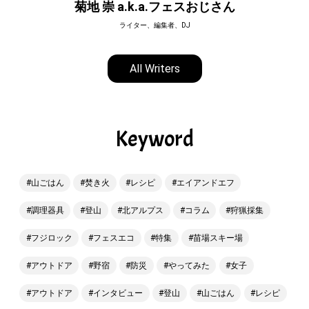
菊地 崇 a.k.a.フェスおじさん
ライター、編集者、DJ
All Writers
Keyword
山ごはん
焚き火
レシピ
エイアンドエフ
調理器具
登山
北アルプス
コラム
狩猟採集
フジロック
フェスエコ
特集
苗場スキー場
アウトドア
野宿
防災
やってみた
女子
アウトドア
インタビュー
登山
山ごはん
レシピ