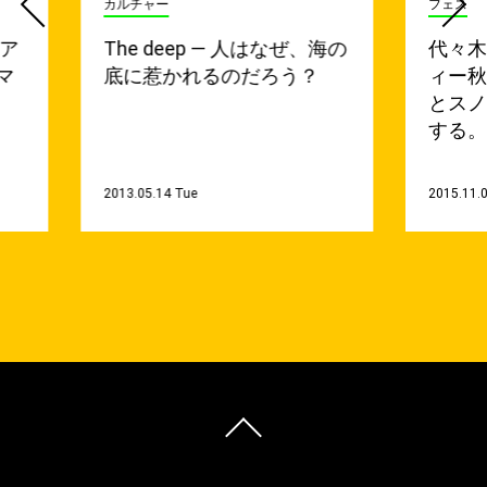
カルチャー
フェス
弾ア
The deep — 人はなぜ、海の
代々
マ
底に惹かれるのだろう？
ィー
とス
する
2013.05.14 Tue
2015.11.0