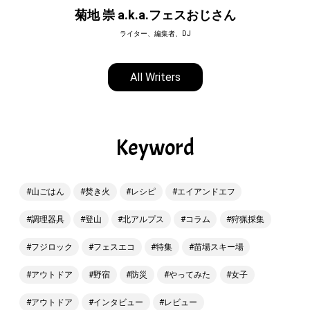
菊地 崇 a.k.a.フェスおじさん
ライター、編集者、DJ
All Writers
Keyword
山ごはん
焚き火
レシピ
エイアンドエフ
調理器具
登山
北アルプス
コラム
狩猟採集
フジロック
フェスエコ
特集
苗場スキー場
アウトドア
野宿
防災
やってみた
女子
アウトドア
インタビュー
レビュー