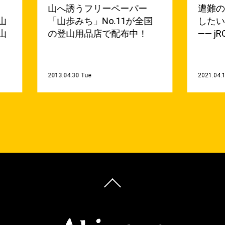
山へ誘うフリーペーパー
遭難
山
「山歩みち」No.11が全国
した
山
の登山用品店で配布中！
—— 
2013.04.30 Tue
2021.04.1