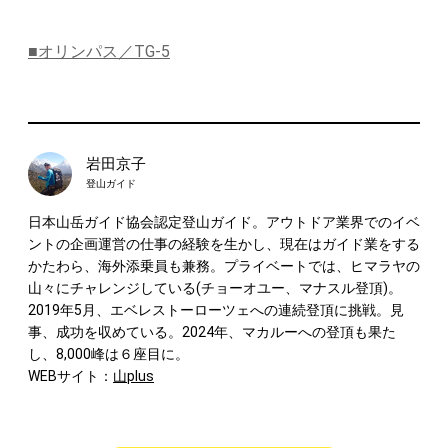
■オリンパス／TG-5
岩田京子
登山ガイド
日本山岳ガイド協会認定登山ガイド。アウトドア業界でのイベ
ントの企画運営の仕事の経験を生かし、現在はガイド業をする
かたわら、海外添乗員も兼務。プライベートでは、ヒマラヤの
山々にチャレンジしている(チョーオユー、マナスル登頂)。
2019年5月、エベレストーローツェへの連続登頂に挑戦。見
事、成功を収めている。2024年、マカルーへの登頂も果た
し、8,000峰は６座目に。
WEBサイト：
山plus