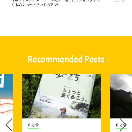
【ホットサンドメニュー13戦！ 勝手にランキング】め
「アルプス一
くるめくホットサンドのアツい...
Recommended Posts
山と雪
山と雪