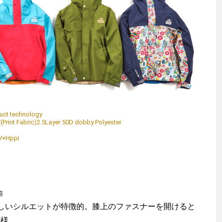
ct technology
/(Print Fabric)2.5Layer 50D dobby Polyester
V×Hppi
s
いシルエットが特徴的。膝上のファスナーを開けると
仕様。