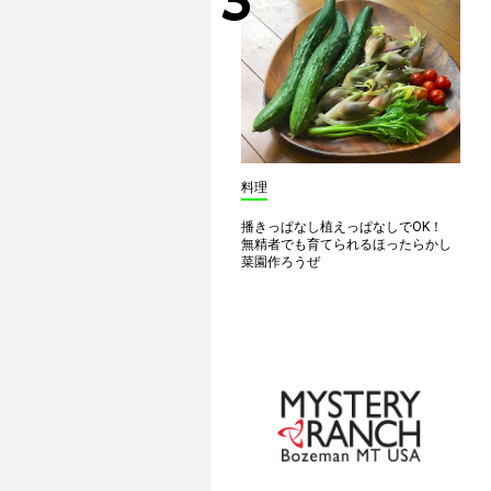
料理
播きっぱなし植えっぱなしでOK！
無精者でも育てられるほったらかし
菜園作ろうぜ