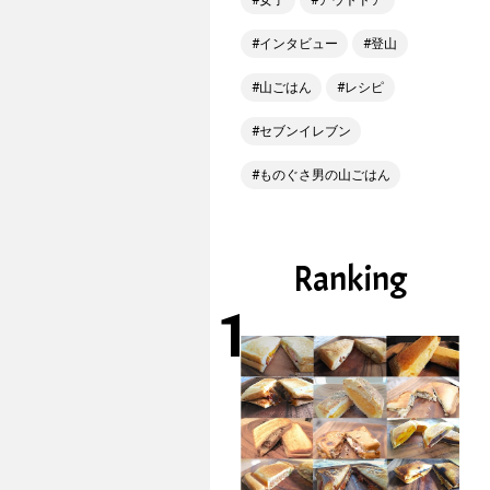
女子
アウトドア
インタビュー
登山
山ごはん
レシピ
セブンイレブン
ものぐさ男の山ごはん
Ranking