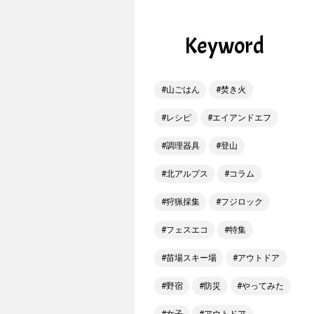
Keyword
山ごはん
焚き火
レシピ
エイアンドエフ
調理器具
登山
北アルプス
コラム
狩猟採集
フジロック
フェスエコ
特集
苗場スキー場
アウトドア
野宿
防災
やってみた