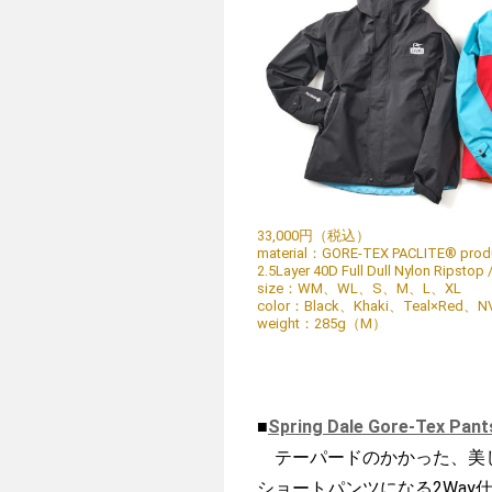
33,000円（税込）
material：GORE-TEX PACLITE® produ
2.5Layer 40D Full Dull Nylon Ripstop 
size：WM、WL、S、M、L、XL
color：Black、Khaki、​Teal×Red、​N
weight：285g（M）
■
Spring Dale Gore-Tex Pant
テーパードのかかった、美し
ショートパンツになる2Way