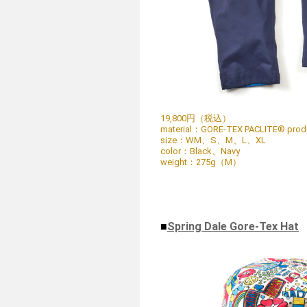
19,800円（税込）
material：GORE-TEX PACLITE® product
size：WM、S、M、L、XL
color：Black、​Navy
weight：275g（M）
■
Spring Dale Gore-Tex Hat