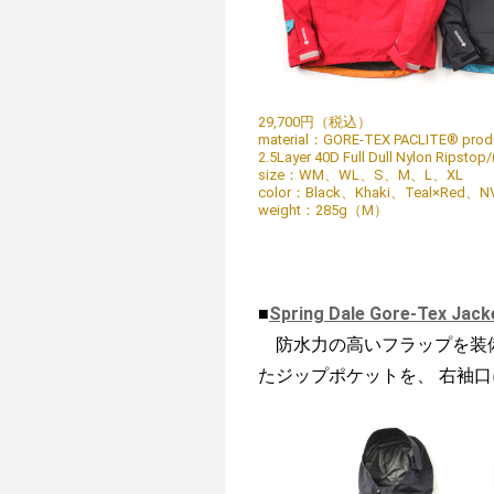
29,700円（税込）
material：GORE-TEX PACLITE® produ
2.5Layer 40D Full Dull Nylon Ripstop/
size：WM、WL、S、M、L、XL
color：​Black、​Khaki、Teal×Red、N
weight：285g（M）
■
Spring Dale Gore-Tex Jack
防水力の高いフラップを装備
たジップポケットを、 右袖