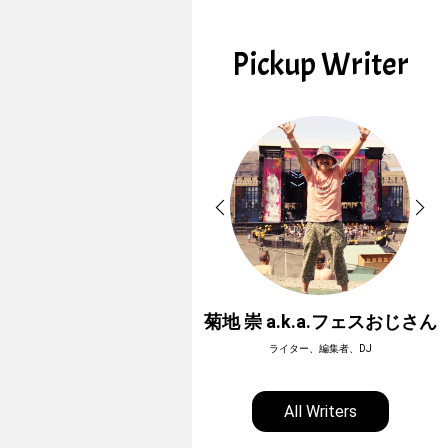
Pickup Writer
ホーボージュン
菊地 崇 a.k.a.フェスおじさん
全天候型アウトドアライター
ライター、編集者、DJ
All Writers