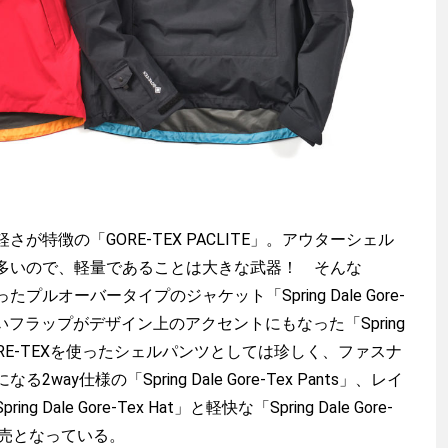
特徴の「GORE-TEX PACLITE」。アウターシェル
多いので、軽量であることは大きな武器！ そんな
使ったプルオーバータイプのジャケット「Spring Dale Gore-
渡辺信吾
の高いフラップがデザイン上のアクセントにもなった「Spring
et」、GORE-TEXを使ったシェルパンツとしては珍しく、ファスナ
アウトドア系野良ライター
ay仕様の「Spring Dale Gore-Tex Pants」、レイ
ale Gore-Tex Hat」と軽快な「Spring Dale Gore-
新発売となっている。