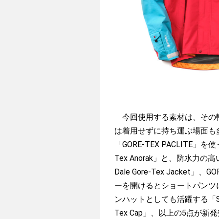
今回使用する素材は、その軽さが
は着用せずに持ち運ぶ場面も
「GORE-TEX PACLITE」を
Tex Anorak」と、防水力
Dale Gore-Tex Jack
ーを開けるとショートパンツになる2w
ンハットとしても活躍する「Spring D
Tex Cap」、以上の5点が