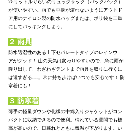
25リットルぐらいのリュックサック（バックパック）
が使いやすい。雨でも中身が濡れないようにアウトド
ア用のナイロン製の防水バッグまたは、ポリ袋を二重
にしてパッキングしよう。
２ 雨具
防水透湿性のある上下セパレートタイプのレインウェ
アがグッド！ 山の天気は変わりやすいので、急に雨が
降り出して、わざわざテントまで雨具を取りに行くに
は遠すぎる……。常に持ち歩けばいつでも安心です！ 防
寒着にも！
３ 防寒着
薄手の軽量ダウンや化繊の中綿入りジャケットがコン
パクトに収納できるので便利。晴れている昼間でも標
高が高いので、日暮れとともに気温が下がります。い