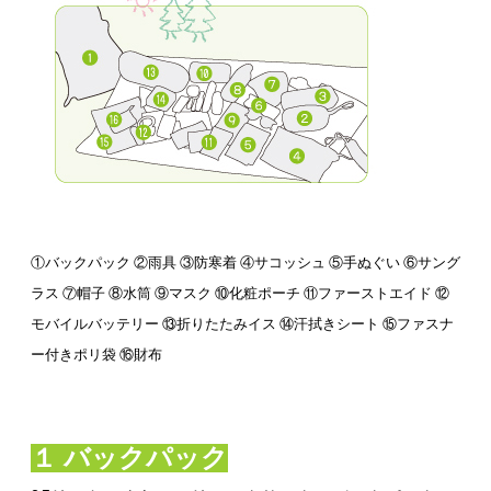
①バックパック ②雨具 ③防寒着 ④サコッシュ ⑤手ぬぐい ⑥サング
ラス ⑦帽子 ⑧水筒 ⑨マスク ⑩化粧ポーチ ⑪ファーストエイド ⑫
モバイルバッテリー ⑬折りたたみイス ⑭汗拭きシート ⑮ファスナ
ー付きポリ袋 ⑯財布
１ バックパック