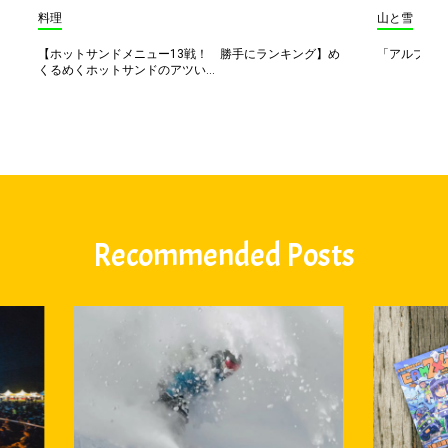
料理
山と雪
【ホットサンドメニュー13戦！ 勝手にランキング】め
「アルプス一
くるめくホットサンドのアツい...
Recommended Posts