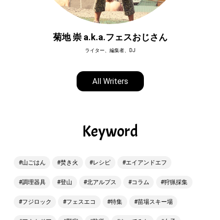
菊地 崇 a.k.a.フェスおじさん
ライター、編集者、DJ
All Writers
Keyword
山ごはん
焚き火
レシピ
エイアンドエフ
調理器具
登山
北アルプス
コラム
狩猟採集
フジロック
フェスエコ
特集
苗場スキー場