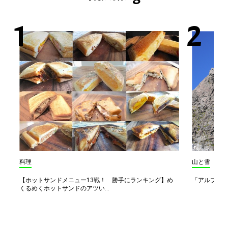
料理
山と雪
【ホットサンドメニュー13戦！ 勝手にランキング】め
「アルプス一
くるめくホットサンドのアツい...