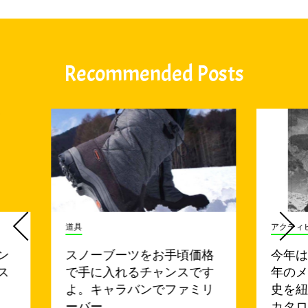
Recommended Posts
道具
アクティ
ン
スノーブーツをお手頃価格
今年は
ス
で手に入れるチャンスです
年の
よ。キャラバンでファミリ
史を
ーバー…
カタロ