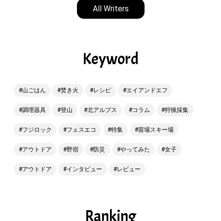
All Writers
Keyword
山ごはん
焚き火
レシピ
エイアンドエフ
調理器具
登山
北アルプス
コラム
狩猟採集
フジロック
フェスエコ
特集
苗場スキー場
アウトドア
野宿
防災
やってみた
女子
アウトドア
インタビュー
レビュー
Ranking