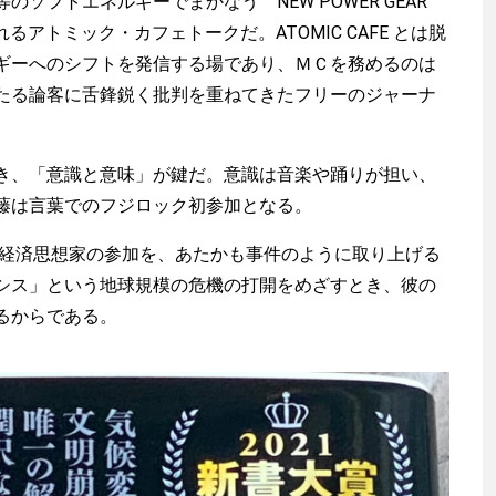
ソフトエネルギーでまかなう NEW POWER GEAR
nで行なわれるアトミック・カフェトークだ。ATOMIC CAFE とは脱
ギーへのシフトを発信する場であり、ＭＣを務めるのは
たる論客に舌鋒鋭く批判を重ねてきたフリーのジャーナ
、「意識と意味」が鍵だ。意識は音楽や踊りが担い、
藤は言葉でのフジロック初参加となる。
の経済思想家の参加を、あたかも事件のように取り上げる
シス」という地球規模の危機の打開をめざすとき、彼の
るからである。