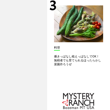
料理
播きっぱなし植えっぱなしでOK！
無精者でも育てられるほったらかし
菜園作ろうぜ