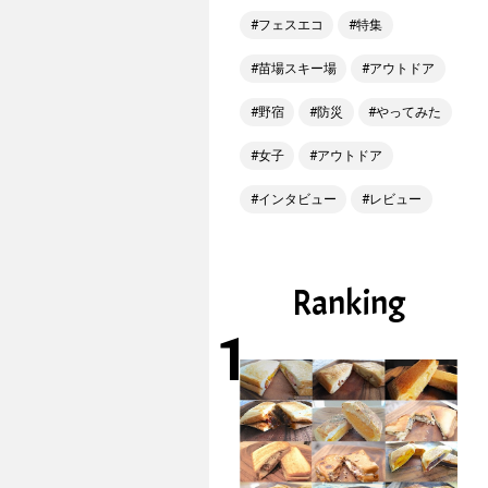
フェスエコ
特集
苗場スキー場
アウトドア
野宿
防災
やってみた
女子
アウトドア
インタビュー
レビュー
Ranking