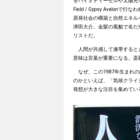
をバイオディーゼルや太陽光等の
Field / Gypsy Avalo
原発社会の構築と自然エネル
津田大介。金髪の風貌で名だ
リストだ。
人間が共感して連帯するとき
意味は言葉が重要になる。斎
なぜ、この1987年生まれ
のかといえば、「気候クライ
発想が大きな注目を集めてい