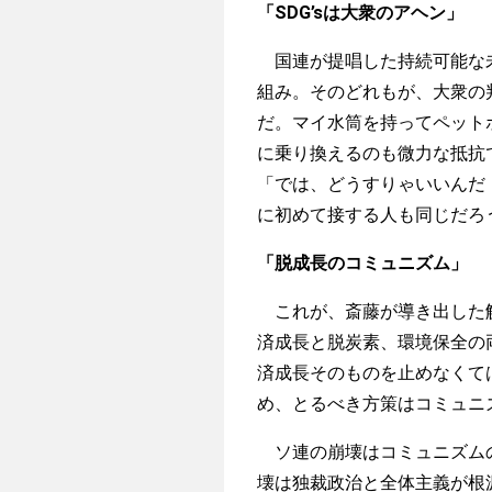
「SDG’sは大衆のアヘン」
国連が提唱した持続可能な未
組み。そのどれもが、大衆の
だ。マイ水筒を持ってペット
に乗り換えるのも微力な抵抗
「では、どうすりゃいいんだ
に初めて接する人も同じだろ
「脱成長のコミュニズム」
これが、斎藤が導き出した解
済成長と脱炭素、環境保全の
済成長そのものを止めなくて
め、とるべき方策はコミュニ
ソ連の崩壊はコミュニズムの
壊は独裁政治と全体主義が根