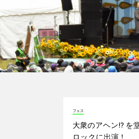
フェス
大衆のアヘン⁉︎ 
ロックに出演！