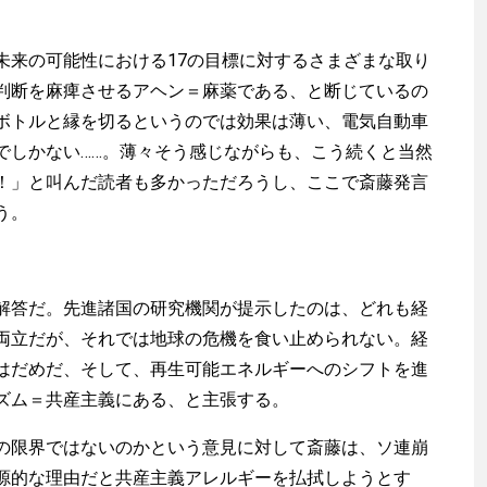
来の可能性における17の目標に対するさまざまな取り
判断を麻痺させるアヘン＝麻薬である、と断じているの
ボトルと縁を切るというのでは効果は薄い、電気自動車
でしかない……。薄々そう感じながらも、こう続くと当然
！」と叫んだ読者も多かっただろうし、ここで斎藤発言
う。
答だ。先進諸国の研究機関が提示したのは、どれも経
両立だが、それでは地球の危機を食い止められない。経
はだめだ、そして、再生可能エネルギーへのシフトを進
ズム＝共産主義にある、と主張する。
限界ではないのかという意見に対して斎藤は、ソ連崩
源的な理由だと共産主義アレルギーを払拭しようとす