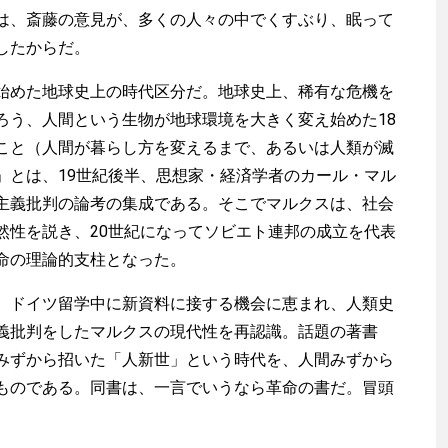
は、斎藤の意見が、多くの人々の中でくすぶり、眠って
したからだ。
始めた地球史上の時代区分だ。地球史上、稀有な危機を
ろう、人間という生物が地球環境を大きく変え始めた18
こと（人間が暮らし方を変えるまで、あるいは人類が滅
」とは、19世紀後半、思想家・経済学者のカール・マル
主義批判の論考の集成である。そこでマルクスは、社会
然性を説き、20世紀になってソビエト連邦の成立を代表
命の理論的支柱となった。
ドイツ留学中に新資料に接する機会に恵まれ、人類史
義批判をしたマルクスの現代性を再認識。話題の著書
みずから招いた「人新世」という時代を、人間みずから
ものである。同書は、一言でいうなら革命の書だ。冒頭
。