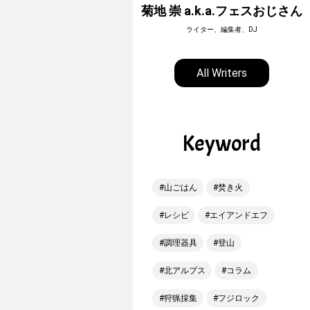
ホーボージュン
菊地 崇 a.k.a.フェスおじさん
全天候型アウトドアライター
ライター、編集者、DJ
All Writers
Keyword
山ごはん
焚き火
レシピ
エイアンドエフ
調理器具
登山
北アルプス
コラム
狩猟採集
フジロック