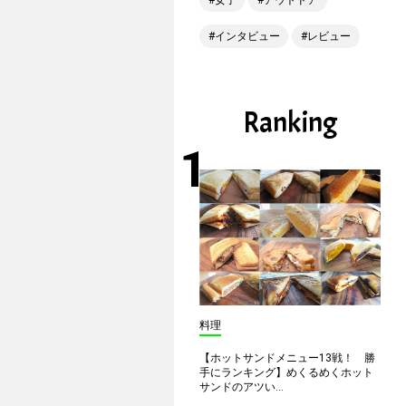
女子
アウトドア
インタビュー
レビュー
Ranking
料理
【ホットサンドメニュー13戦！ 勝
手にランキング】めくるめくホット
サンドのアツい...