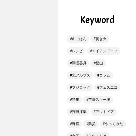
Keyword
山ごはん
焚き火
レシピ
エイアンドエフ
調理器具
登山
北アルプス
コラム
フジロック
フェスエコ
特集
苗場スキー場
狩猟採集
アウトドア
野宿
防災
やってみた