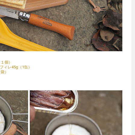
（１個）
ィレ45g（1缶）
1袋）