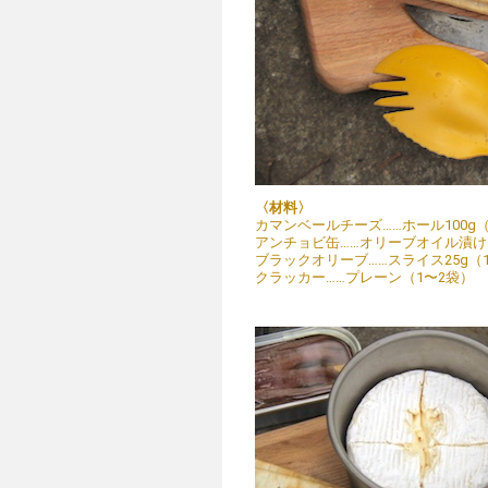
〈材料〉
カマンベールチーズ……ホール100g
アンチョビ缶……オリーブオイル漬けフ
ブラックオリーブ……スライス25g（
クラッカー……プレーン（1〜2袋）