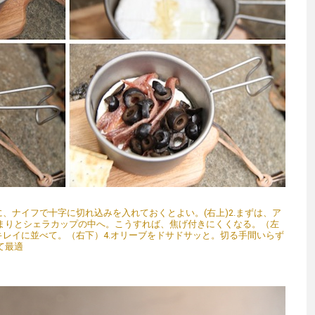
に、ナイフで十字に切れ込みを入れておくとよい。(右上)2.まずは、ア
まりとシェラカップの中へ。こうすれば、焦げ付きにくくなる。（左
キレイに並べて。（右下）4.オリーブをドサドサッと。切る手間いらず
て最適