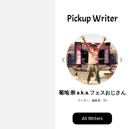
Pickup Writer
ホーボージュン
菊地 崇 a.k.a.フェスおじさん
全天候型アウトドアライター
ライター、編集者、DJ
All Writers