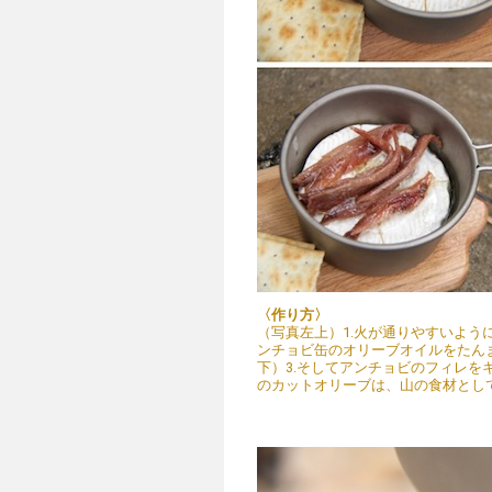
〈作り方〉
（写真左上）1.火が通りやすいよう
ンチョビ缶のオリーブオイルをたん
下）3.そしてアンチョビのフィレを
のカットオリーブは、山の食材とし