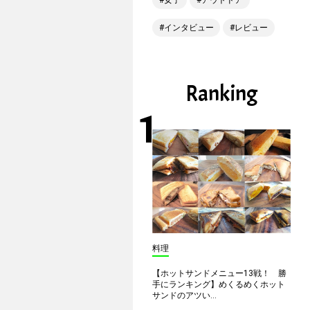
女子
アウトドア
インタビュー
レビュー
Ranking
料理
【ホットサンドメニュー13戦！ 勝
手にランキング】めくるめくホット
サンドのアツい...