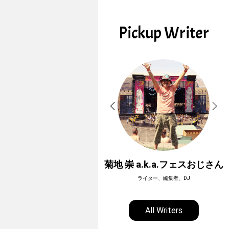
Pickup Writer
ホーボージュン
菊地 崇 a.k.a.フェスおじさん
全天候型アウトドアライター
ライター、編集者、DJ
All Writers