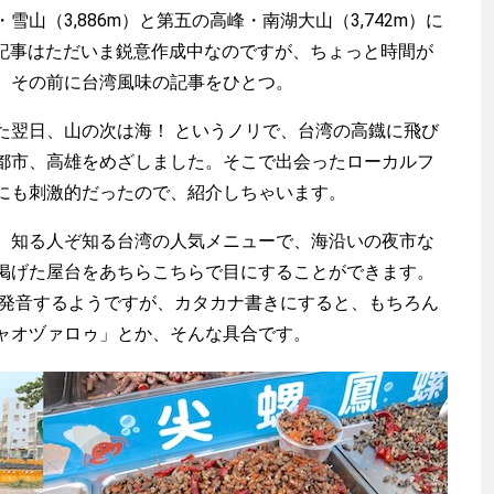
山（3,886m）と第五の高峰・南湖大山（3,742m）に
山の記事はただいま鋭意作成中なのですが、ちょっと時間が
、その前に台湾風味の記事をひとつ。
翌日、山の次は海！ というノリで、台湾の高鐡に飛び
都市、高雄をめざしました。そこで出会ったローカルフ
にも刺激的だったので、紹介しちゃいます。
知る人ぞ知る台湾の人気メニューで、海沿いの夜市な
掲げた屋台をあちらこちらで目にすることができます。
luó”と発音するようですが、カタカナ書きにすると、もちろん
ャオヅァロゥ」とか、そんな具合です。