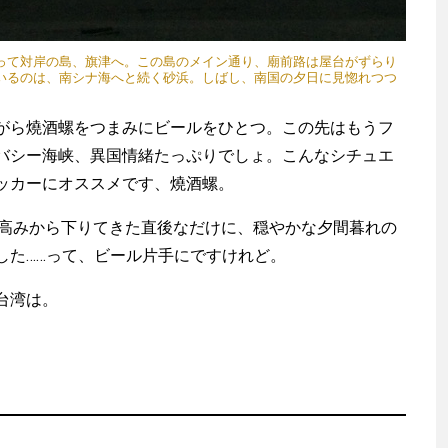
って対岸の島、旗津へ。この島のメイン通り、廟前路は屋台がずらり
いるのは、南シナ海へと続く砂浜。しばし、南国の夕日に見惚れつつ
ら燒酒螺をつまみにビールをひとつ。この先はもうフ
バシー海峡、異国情緒たっぷりでしょ。こんなシチュエ
ッカーにオススメです、燒酒螺。
6mの高みから下りてきた直後なだけに、穏やかな夕間暮れの
した……って、ビール片手にですけれど。
台湾は。