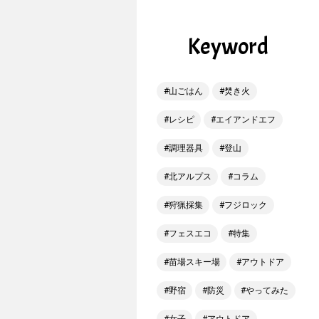
Keyword
山ごはん
焚き火
レシピ
エイアンドエフ
調理器具
登山
北アルプス
コラム
狩猟採集
フジロック
フェスエコ
特集
苗場スキー場
アウトドア
野宿
防災
やってみた