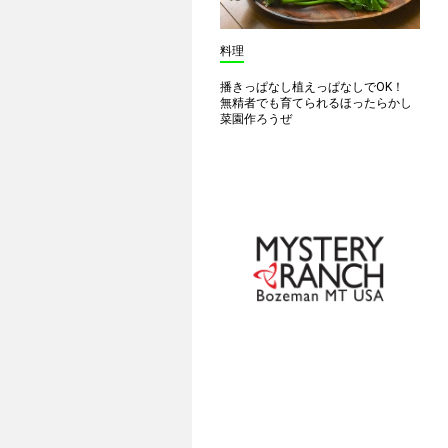
料理
播きっぱなし植えっぱなしでOK！
無精者でも育てられるほったらかし
菜園作ろうぜ