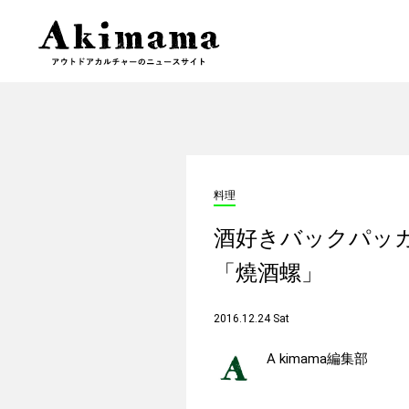
料理
酒好きバックパッ
「燒酒螺」
2016.12.24 Sat
A kimama編集部