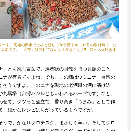
ード。高雄の夜市ではひと盛りで70台湾ドル（12月の取材時で、だ
には要注意。「大辣」は慣れてないと大変なことに!! 口から火吹きま
ナ」とも読む言葉で、渦巻状の貝殻を持つ貝類のこと。
ニナが有名ですよね。でも、この螺はウミニナ。台湾の
るそうですよ。このニナを現地の老酒風の酒に漬け込
や九層塔（台湾バジルともいわれるハーブです）など、
渡辺信吾
わせて、グツっと煮立て、香り高き「つまみ」として作
アウトドア系野良ライター
て、細かなレシピはちがっているようですが。
うで、かなりグロテスク。まさしく辛い、そしてグロ
いは大辣、中辣、小辣など辛さのグレードがあり、なか