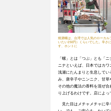
燒酒螺は、台湾では人気のローカルフ
いたい250円）くらいでした。辛さ
す、ホントに
「螺」とは「つぶ」とも「ニ
ニナといえば、日本ではカワ
浅瀬にたんまりと生息してい
み、唐辛子やニンニク、甘草
その他の魔法の香料を混ぜ合
り上げるわけです。店によっ
見た目はメチャメチャに辛そ
い。でも、ご安心を。たいて