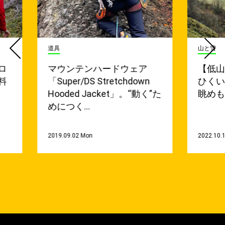
道具
山と雪
ロ
マウンテンハードウェア
【低
料
「Super/DS Stretchdown
ひくい
Hooded Jacket」。“動く”た
眺めも
めにつく…
2019.09.02 Mon
2022.10.